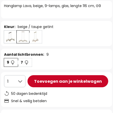
van
Hanglamp Lava, beige, 9-lamps, glas, lengte 116 cm, G9
de
afbeeldingen-
gallerij
Kleur:
beige / taupe getint
Aantal lichtbronnen:
9
9
7
Toevoegen aan je winkelwagen
1
50 dagen bedenktijd
Snel & veilig betalen