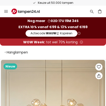
en
50 dagen bedenktijd
Ga
naar
de
ken
Nog maar
02D 17U 19M 33S
inhoud
EXTRA 10% vanaf €99 & 13% vanaf €159
Actiecode:
WAUW
Kopiëren
WOW Week:
tot wel 70% korting
Hanglampen
Ga
Nieuw
naar
het
einde
van
de
afbeeldingen-
gallerij