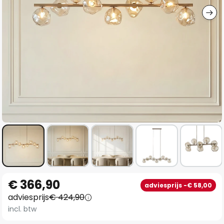
Ga
€ 366,90
adviesprijs -€ 58,00
naar
adviesprijs
€ 424,90
het
incl. btw
begin