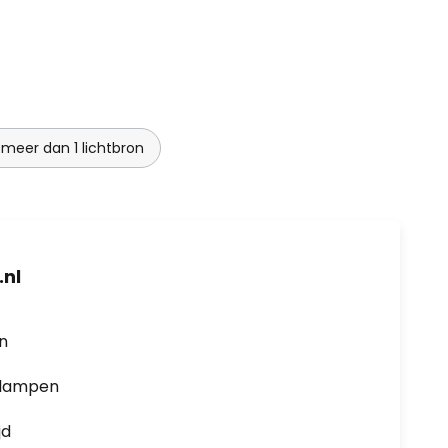
eer dan 1 lichtbron
nl
en
0 lampen
jd