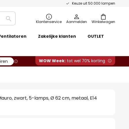
Keuze uit 50.000 lampen
Zoeken
Klantenservice
Aanmelden
Winkelwagen
Ventilatoren
Zakelijke klanten
OUTLET
WOW Week:
tot wel 70% korting
ëren
auro, zwart, 5-lamps, Ø 62 cm, metaal, E14
0