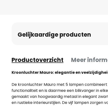
naar
het
begin
van
de
Gelijkaardige producten
afbeeldingen-
gallerij
Productoverzicht
Meer inform
Kroonluchter Mauro: elegantie en veelzijdighei
De kroonluchter Mauro met 5 lampen combineert
functionaliteit en is daarmee een blikvanger in elk
gemaakt van hoogwaardig metaal in elegant zwart 
en rustieke interieurstijlen. De vijf lampen zorgen v