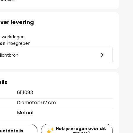
ver levering
- 4 werkdagen
ron
inbegrepen
 lichtbron
ils
6111083
Diameter: 62 cm
Metaal
Heb je vragen over dit
ductdetails