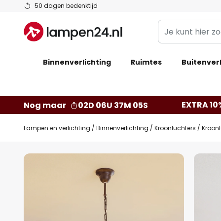
Ga
50 dagen bedenktijd
naar
Je
de
kunt
inhoud
hier
Binnenverlichting
Ruimtes
zoeken
Buitenverl
in
de
webwinkel
EXTRA 10
Nog maar
02D 06U 37M 04S
Lampen en verlichting
Binnenverlichting
Kroonluchters
Kroonl
Ga
naar
het
einde
van
de