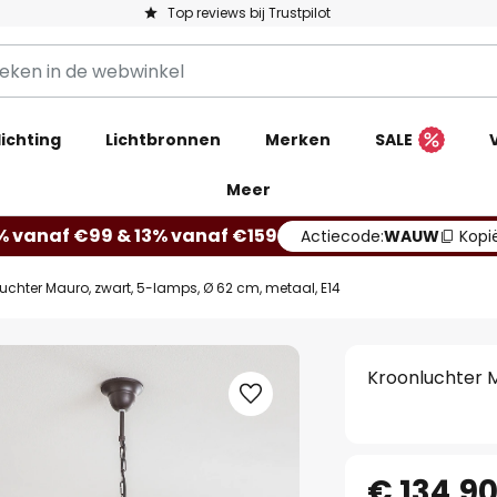
Top reviews bij Trustpilot
ichting
Lichtbronnen
Merken
SALE
Meer
% vanaf €99 & 13% vanaf €159
Actiecode:
WAUW
Kopi
uchter Mauro, zwart, 5-lamps, Ø 62 cm, metaal, E14
Kroonluchter M
€ 134,9