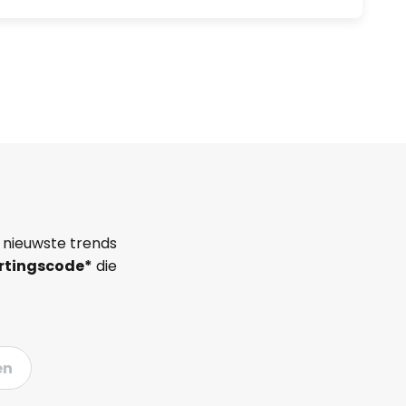
 nieuwste trends
rtingscode*
die
en