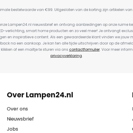
imale bestelwaarde van €99. Uitgesloten van de korting zijn artikelen va
or onze Lampen24.nl nieuwsbrief en ontvang aanbiedingen op onze ruime 
LED-verlichting, smart home producten en zo veel meer! Je ontvangt exclus
en en inspiratieve content. Als een gewaardeerde klant vinden we jouw m
dback na een aankoop. Je kan ten alle tijde uitschrijven door op de afmel
 klikken of een mailtje te sturen via ons
contactformulier
. Voor meer inform
privacyverklaring
.
Over Lampen24.nl
Over ons
Nieuwsbrief
Jobs