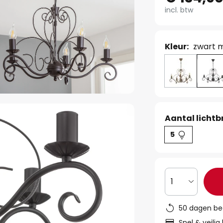
incl. btw
Kleur:
zwart 
Aantal lichtb
5
1
50 dagen be
Snel & veilig