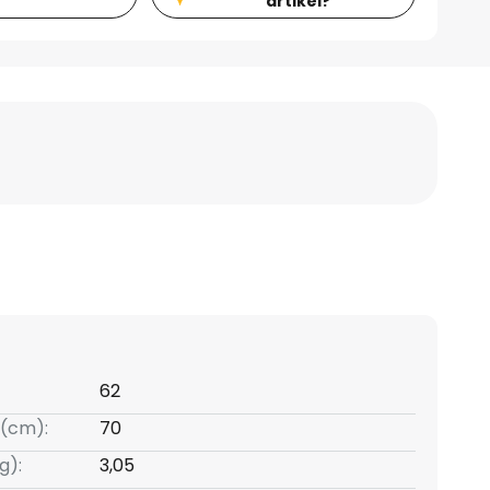
artikel?
62
(cm):
70
g):
3,05