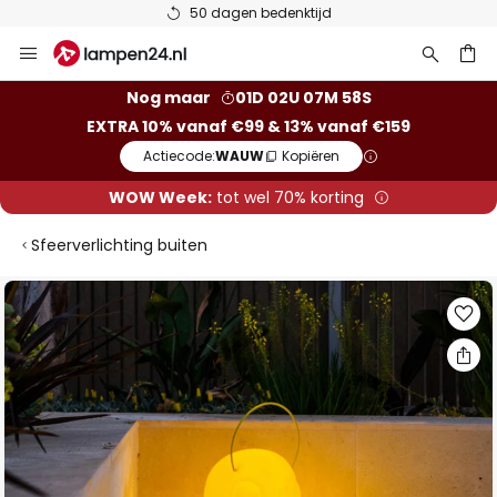
50 dagen bedenktijd
Ga
naar
de
ken
Nog maar
01D 02U 07M 57S
inhoud
EXTRA 10% vanaf €99 & 13% vanaf €159
Actiecode:
WAUW
Kopiëren
WOW Week:
tot wel 70% korting
Sfeerverlichting buiten
Ga
naar
het
einde
van
de
afbeeldingen-
gallerij