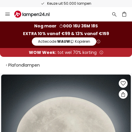
Keuze uit 50.000 lampen
Ga
naar
de
ken
Nog maar
00D 16U 36M 18S
inhoud
EXTRA 10% vanaf €99 & 13% vanaf €159
Actiecode:
WAUW
Kopiëren
WOW Week:
tot wel 70% korting
Plafondlampen
Ga
naar
het
einde
van
de
afbeeldingen-
gallerij