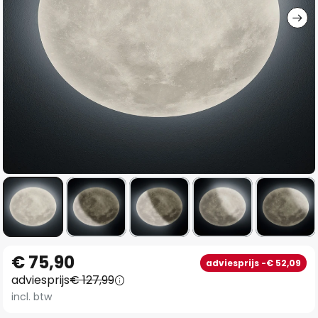
Ga
€ 75,90
adviesprijs -€ 52,09
naar
adviesprijs
€ 127,99
het
incl. btw
begin