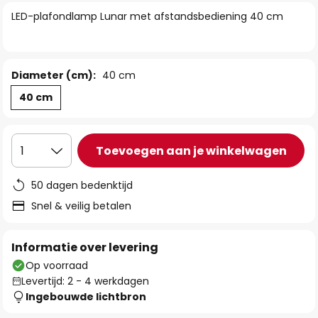
van
LED-plafondlamp Lunar met afstandsbediening 40 cm
de
afbeeldingen-
gallerij
Diameter (cm):
40 cm
40 cm
Toevoegen aan je winkelwagen
1
50 dagen bedenktijd
Snel & veilig betalen
Informatie over levering
Op voorraad
Levertijd: 2 - 4 werkdagen
Ingebouwde lichtbron