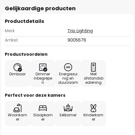
Gelijkaardige producten
Productdetails
Merk
Trio Lighting
Artikel:
9005676
Productvoordelen
Dimbaar
Dimmer
Energiezui
Met
inbegrepe
nig en
afstandsb
n
duurzaam
ediening
Perfect voor deze kamers
Woonkam
Slaapkam
Eetkamer
Kinderkam
er
er
er