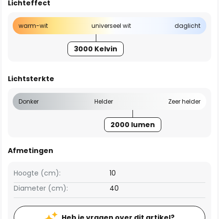
Lichteffect
warm-wit
universeel wit
daglicht
3000 Kelvin
Lichtsterkte
Donker
Helder
Zeer helder
2000 lumen
Afmetingen
Hoogte (cm):
10
Diameter (cm):
40
Heb je vragen over dit artikel?