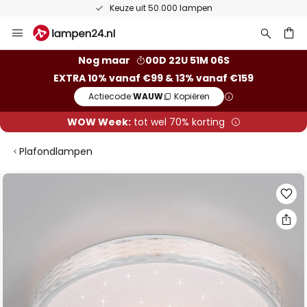
Keuze uit 50.000 lampen
Ga
naar
de
ken
Nog maar
00D 22U 51M 05S
inhoud
EXTRA 10% vanaf €99 & 13% vanaf €159
Actiecode:
WAUW
Kopiëren
WOW Week:
tot wel 70% korting
Plafondlampen
Ga
naar
het
einde
van
de
afbeeldingen-
gallerij