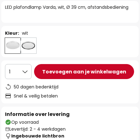
van
LED plafondlamp Varda, wit, Ø 39 cm, afstandsbediening
de
afbeeldingen-
gallerij
Kleur:
wit
Toevoegen aan je winkelwagen
1
50 dagen bedenktijd
Snel & veilig betalen
Informatie over levering
Op voorraad
Levertijd: 2 - 4 werkdagen
Ingebouwde lichtbron