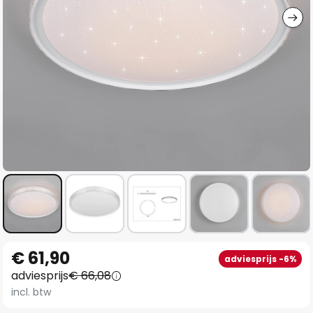
Ga
€ 61,90
adviesprijs -6%
naar
adviesprijs
€ 66,08
het
incl. btw
begin