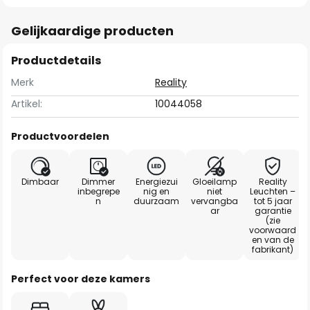
Gelijkaardige producten
Productdetails
Merk
Reality
Artikel:
10044058
Productvoordelen
Dimbaar
Dimmer
Energiezui
Gloeilamp
Reality
inbegrepe
nig en
niet
Leuchten –
n
duurzaam
vervangba
tot 5 jaar
ar
garantie
(zie
voorwaard
en van de
fabrikant)
Perfect voor deze kamers