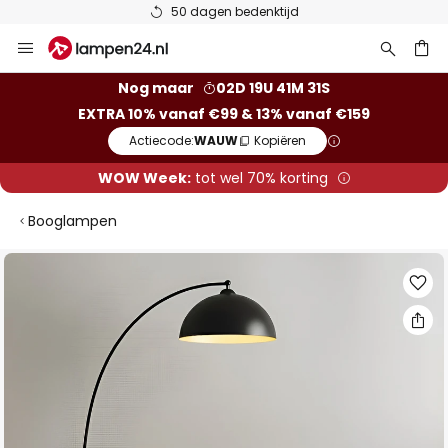
50 dagen bedenktijd
Ga
naar
de
ken
Nog maar
02D 19U 41M 30S
inhoud
EXTRA 10% vanaf €99 & 13% vanaf €159
Actiecode:
WAUW
Kopiëren
WOW Week:
tot wel 70% korting
Booglampen
Ga
naar
het
einde
van
de
afbeeldingen-
gallerij