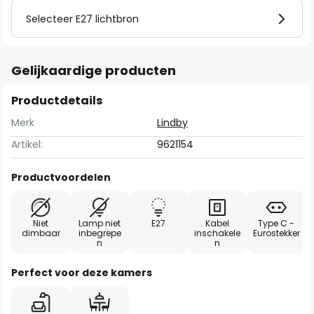
Selecteer E27 lichtbron
Gelijkaardige producten
Productdetails
Merk
Lindby
Artikel:
9621154
Productvoordelen
Niet
Lamp niet
E27
Kabel
Type C -
dimbaar
inbegrepe
inschakele
Eurostekker
n
n
Perfect voor deze kamers