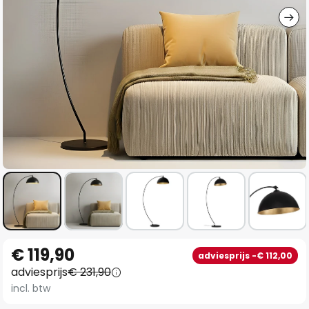
Ga
€ 119,90
adviesprijs -€ 112,00
naar
adviesprijs
€ 231,90
het
incl. btw
begin