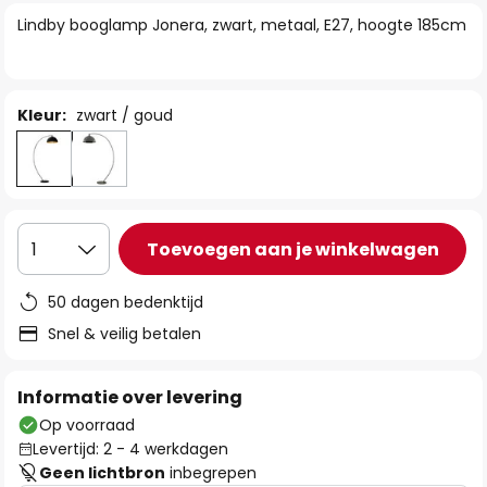
van
Lindby booglamp Jonera, zwart, metaal, E27, hoogte 185cm
de
afbeeldingen-
gallerij
Kleur:
zwart / goud
Toevoegen aan je winkelwagen
1
50 dagen bedenktijd
Snel & veilig betalen
Informatie over levering
Op voorraad
Levertijd: 2 - 4 werkdagen
Geen lichtbron
inbegrepen