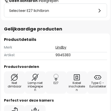
Geen lichtbron
inbegrepen
Selecteer E27 lichtbron
Gelijkaardige producten
Productdetails
Merk
Lindby
Artikel:
9945383
Productvoordelen
Niet
Lamp niet
E27
Kabel
Type C -
dimbaar
inbegrepe
inschakele
Eurostekker
n
n
Perfect voor deze kamers