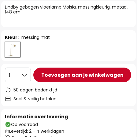
van
Lindby gebogen vloerlamp Moisia, messingkleurig, metaal,
de
148 cm
afbeeldingen-
gallerij
Kleur:
messing mat
Toevoegen aan je winkelwagen
1
50 dagen bedenktijd
Snel & veilig betalen
Informatie over levering
Op voorraad
Levertijd: 2 - 4 werkdagen