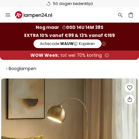
50 dagen bedenktijd
Ga
naar
de
ken
Nog maar
00D 14U 14M 37S
inhoud
EXTRA 10% vanaf €99 & 13% vanaf €159
Actiecode:
WAUW
Kopiëren
WOW Week:
tot wel 70% korting
Booglampen
Ga
naar
het
einde
van
de
afbeeldingen-
gallerij