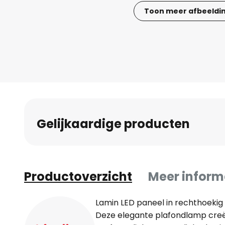
Toon meer afbeeldi
Ga
naar
het
begin
van
de
afbeeldingen-
gallerij
Gelijkaardige producten
Productoverzicht
Meer inform
Lamin LED paneel in rechthoekig d
Deze elegante plafondlamp creëe