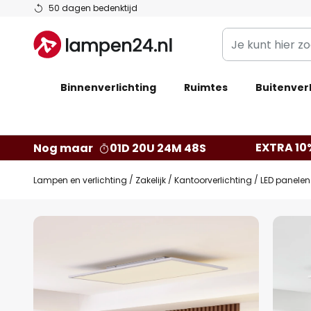
Ga
50 dagen bedenktijd
naar
Je
de
kunt
inhoud
hier
Binnenverlichting
Ruimtes
zoeken
Buitenverl
in
de
webwinkel
EXTRA 10
Nog maar
01D 20U 24M 48S
Lampen en verlichting
Zakelijk
Kantoorverlichting
LED panelen
Ga
naar
het
einde
van
de