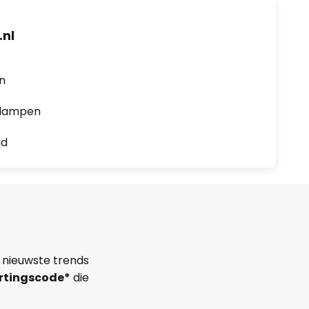
nl
en
0 lampen
jd
 nieuwste trends
rtingscode*
die