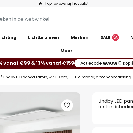
Top reviews bij Trustpilot
ichting
Lichtbronnen
Merken
SALE
Meer
% vanaf €99 & 13% vanaf €159
Actiecode:
WAUW
Kopi
Lindby LED paneel Lamin, wit, 80 cm, CCT, dimbaar, afstandsbediening
Lindby LED pan
afstandsbedie