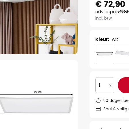
€ 72,90
adviesprijs
€ 86
incl. btw
Kleur:
wit
1
50 dagen be
Snel & veilig