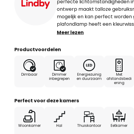
perfecte lichtomstandigheden in
ontwerp maakt talloze gebruiks
mogelijk en kan perfect worden g
plafondlamp heeft een kleurwiss
lichtkleur kunt aanpassen aan j
Meer lezen
eenvoudig met een afstandsbedi
uitgeschakeld en met een afsta
Productvoordelen
lichtsterkte naar wens worden a
en een uitstekend woongevoel k
merkkwaliteit van Lindby. De pla
Dimbaar
Dimmer
Energiezuinig
Met
je interieur en creëert een aange
inbegrepen
en duurzaam
afstandsbedi
ening
het aanpassen van de verlichtin
net dat beetje extra. Creëer een a
met deze lamp.
Perfect voor deze kamers
Woonkamer
Hal
Thuiskantoor
Eetkamer