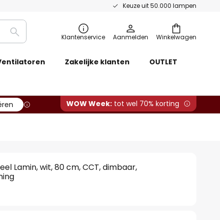
Keuze uit 50.000 lampen
Zoeken
Klantenservice
Aanmelden
Winkelwagen
Ventilatoren
Zakelijke klanten
OUTLET
WOW Week:
tot wel 70% korting
ëren
eel Lamin, wit, 80 cm, CCT, dimbaar,
ning