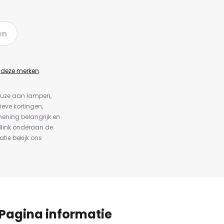
en
n
deze merken
.
keuze aan lampen,
ieve kortingen,
ening belangrijk en
dlink onderaan de
atie bekijk ons
Pagina informatie