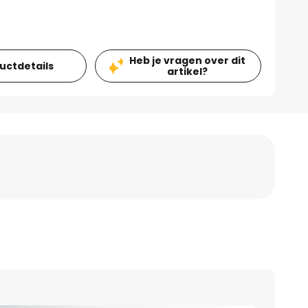
Heb je vragen over dit
ductdetails
artikel?