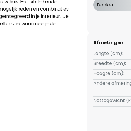
 uw huis. Het uitstekende
Donker
mogelijkheden en combinaties
eïntegreerd in je interieur. De
elfunctie waarmee je de
e behoeften. De lamp kan
ening worden in- of
Afmetingen
ndsbediening kan de
angepast. Geraffineerd design
Lengte (cm):
enmerken het armatuur in
Breedte (cm):
fondlamp integreert perfect in
Hoogte (cm):
name sfeer. Het is ideaal voor
g in uw huis en geeft uw kamer
Andere afmetin
antrekkelijk lichtspel in je huis
Nettogewicht (k