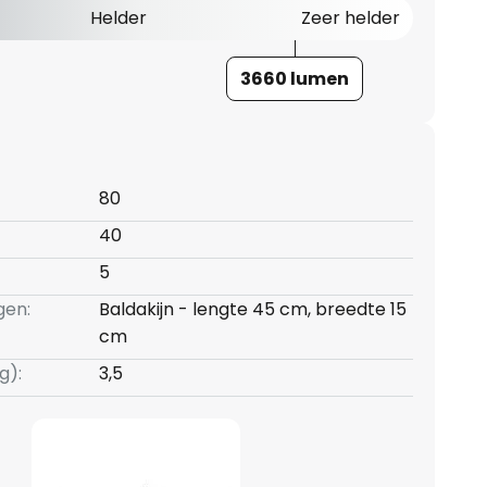
Helder
Zeer helder
3660 lumen
80
40
5
gen:
Baldakijn - lengte 45 cm, breedte 15
cm
g):
3,5