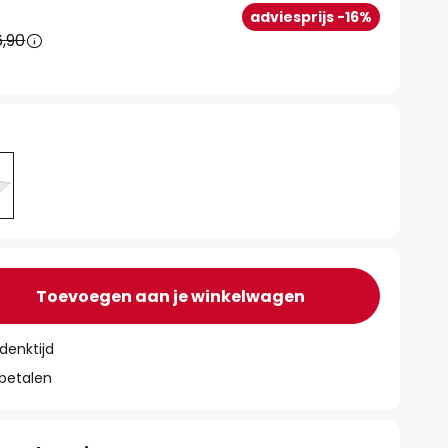
adviesprijs -16%
,90
Toevoegen aan je winkelwagen
denktijd
 betalen