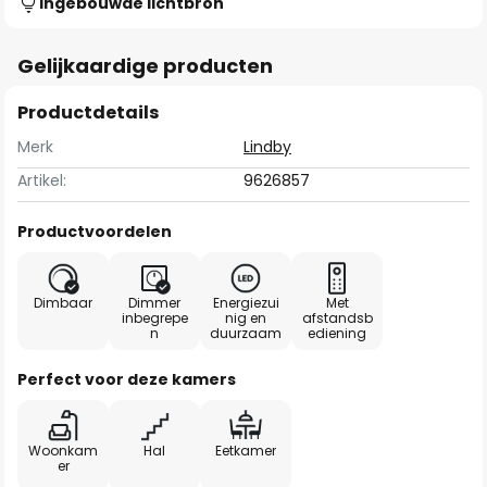
Ingebouwde lichtbron
Gelijkaardige producten
Productdetails
Merk
Lindby
Artikel:
9626857
Productvoordelen
Dimbaar
Dimmer
Energiezui
Met
inbegrepe
nig en
afstandsb
n
duurzaam
ediening
Perfect voor deze kamers
Woonkam
Hal
Eetkamer
er