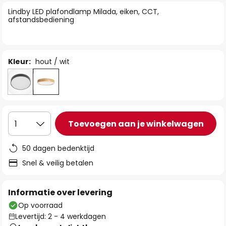
van
Lindby LED plafondlamp Milada, eiken, CCT,
de
afstandsbediening
afbeeldingen-
gallerij
Kleur:
hout / wit
Toevoegen aan je winkelwagen
1
50 dagen bedenktijd
Snel & veilig betalen
Informatie over levering
Op voorraad
Levertijd: 2 - 4 werkdagen