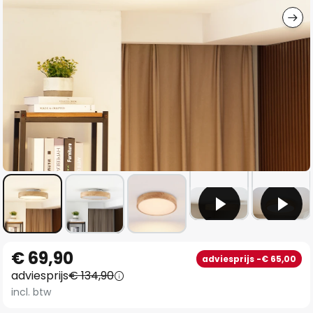
Ga
€ 69,90
adviesprijs -€ 65,00
naar
adviesprijs
€ 134,90
het
incl. btw
begin