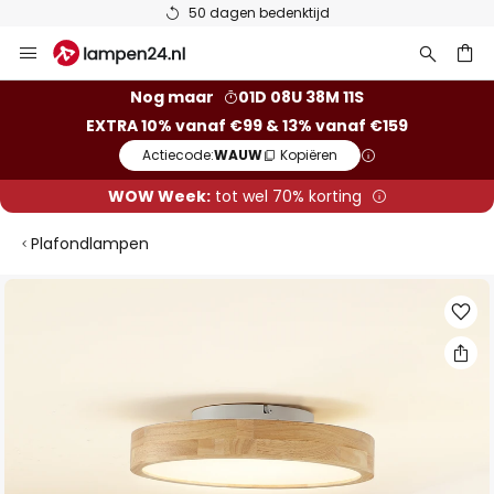
50 dagen bedenktijd
Ga
naar
de
ken
Nog maar
01D 08U 38M 11S
inhoud
EXTRA 10% vanaf €99 & 13% vanaf €159
Actiecode:
WAUW
Kopiëren
WOW Week:
tot wel 70% korting
Plafondlampen
Ga
naar
het
einde
van
de
afbeeldingen-
gallerij