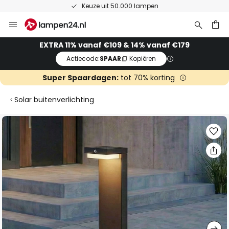
Keuze uit 50.000 lampen
Ga
naar
de
ken
EXTRA 11% vanaf €109 & 14% vanaf €179
inhoud
Actiecode:
SPAAR
Kopiëren
Super Spaardagen:
tot 70% korting
Solar buitenverlichting
Ga
naar
het
einde
van
de
afbeeldingen-
gallerij