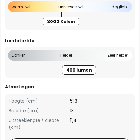
warm-wit
universeel wit
daglicht
3000 Kelvin
Lichtsterkte
Donker
Helder
Zeer helder
400 lumen
Afmetingen
Hoogte (cm):
51,3
Breedte (cm):
13
Uitsteeklengte / diepte
11,4
(cm):