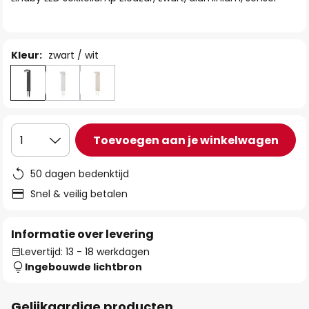
de
afbeeldingen-
gallerij
Kleur:
zwart / wit
Toevoegen aan je winkelwagen
1
50 dagen bedenktijd
Snel & veilig betalen
Informatie over levering
Levertijd: 13 - 18 werkdagen
Ingebouwde lichtbron
Gelijkaardige producten