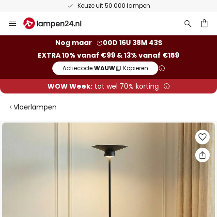
mpen
50 dagen bedenktijd
Ga
naar
de
ken
Nog maar
00D 16U 38M 42S
inhoud
EXTRA 10% vanaf €99 & 13% vanaf €159
Actiecode:
WAUW
Kopiëren
WOW Week:
tot wel 70% korting
Vloerlampen
Ga
naar
het
einde
van
de
afbeeldingen-
gallerij