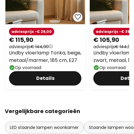
adviesprijs -€ 29,00
adviesprijs -€ 39,
€ 115,90
€ 105,90
adviesprijs
€ 144,90
adviesprijs
€ 144,90
Lindby vloerlamp Tonka, beige,
Lindby vloerlamp
metaal/marmer, 185 cm, E27
zwart, metaal, 18
Op voorraad
Op voorraad
Details
Detai
Vergelijkbare categorieën
LED staande lampen woonkamer
Staande lampen wo