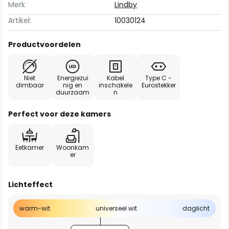
Merk
Lindby
Artikel:
10030124
Productvoordelen
Niet
Energiezui
Kabel
Type C -
dimbaar
nig en
inschakele
Eurostekker
duurzaam
n
Perfect voor deze kamers
Eetkamer
Woonkam
er
Lichteffect
warm-wit
universeel wit
daglicht