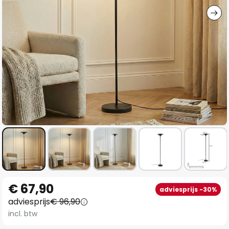
Ga
€ 67,90
adviesprijs -30%
naar
adviesprijs
€ 96,90
het
incl. btw
begin