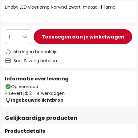
van
Lindby LED vloerlamp Norvind, zwart, metaal, 1-lamp
de
afbeeldingen-
gallerij
Toevoegen aan je winkelwagen
1
50 dagen bedenktijd
Snel & veilig betalen
Informatie over levering
Op voorraad
Levertijd: 2 - 4 werkdagen
Ingebouwde lichtbron
Gelijkaardige producten
Productdetails