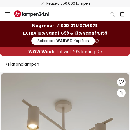
Keuze uit 50.000 lampen
Ga
naar
de
ken
Nog maar
02D 07U 07M 06S
inhoud
EXTRA 10% vanaf €99 & 13% vanaf €159
Actiecode:
WAUW
Kopiëren
WOW Week:
tot wel 70% korting
Plafondlampen
Ga
naar
het
einde
van
de
afbeeldingen-
gallerij