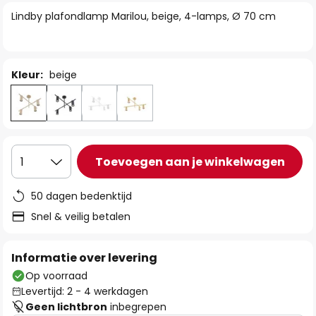
van
Lindby plafondlamp Marilou, beige, 4-lamps, Ø 70 cm
de
afbeeldingen-
gallerij
Kleur:
beige
Toevoegen aan je winkelwagen
1
50 dagen bedenktijd
Snel & veilig betalen
Informatie over levering
Op voorraad
Levertijd: 2 - 4 werkdagen
Geen lichtbron
inbegrepen