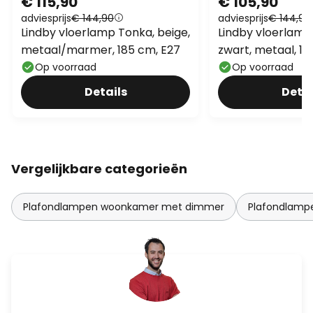
€ 115,90
€ 105,90
adviesprijs
€ 144,90
adviesprijs
€ 144,90
Lindby vloerlamp Tonka, beige,
Lindby vloerlamp
metaal/marmer, 185 cm, E27
zwart, metaal, 18
Op voorraad
Op voorraad
Details
Detai
Vergelijkbare categorieën
Plafondlampen woonkamer met dimmer
Plafondlam