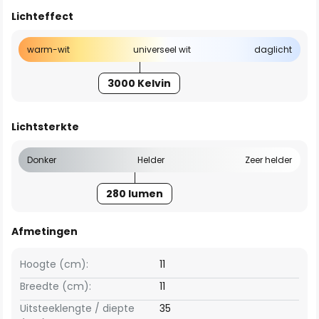
Lichteffect
warm-wit
universeel wit
daglicht
3000 Kelvin
Lichtsterkte
Donker
Helder
Zeer helder
280 lumen
Afmetingen
Hoogte (cm):
11
Breedte (cm):
11
Uitsteeklengte / diepte
35