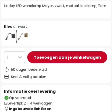
van
Lindby LED wandlamp Mayar, zwart, metaal, leeslamp, 11cm
de
afbeeldingen-
gallerij
Kleur:
zwart
Toevoegen aan je winkelwagen
1
50 dagen bedenktijd
Snel & veilig betalen
Informatie over levering
Op voorraad
Levertijd: 2 - 4 werkdagen
Ingebouwde lichtbron