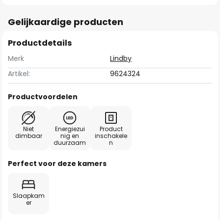
Gelijkaardige producten
Productdetails
Merk
Lindby
Artikel:
9624324
Productvoordelen
Niet
Energiezui
Product
dimbaar
nig en
inschakele
duurzaam
n
Perfect voor deze kamers
Slaapkam
er