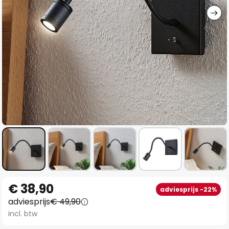
Ga
€ 38,90
adviesprijs -22%
naar
adviesprijs
€ 49,90
het
incl. btw
begin