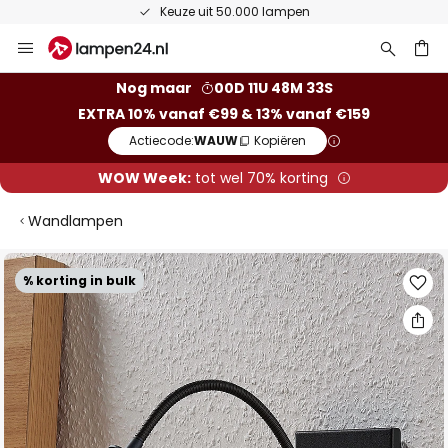
Keuze uit 50.000 lampen
Ga
naar
de
ken
Nog maar
00D 11U 48M 32S
inhoud
EXTRA 10% vanaf €99 & 13% vanaf €159
Actiecode:
WAUW
Kopiëren
WOW Week:
tot wel 70% korting
Wandlampen
Ga
% korting in bulk
naar
het
einde
van
de
afbeeldingen-
gallerij