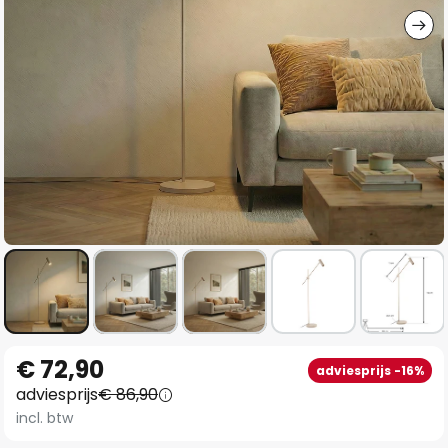
Ga
€ 72,90
adviesprijs -16%
naar
adviesprijs
€ 86,90
het
incl. btw
begin