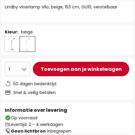
van
Lindby vloerlamp Vilo, beige, 153 cm, GU10, verstelbaar
de
afbeeldingen-
gallerij
Kleur:
beige
Toevoegen aan je winkelwagen
1
50 dagen bedenktijd
Snel & veilig betalen
Informatie over levering
Op voorraad
Levertijd: 2 - 4 werkdagen
Geen lichtbron
inbegrepen