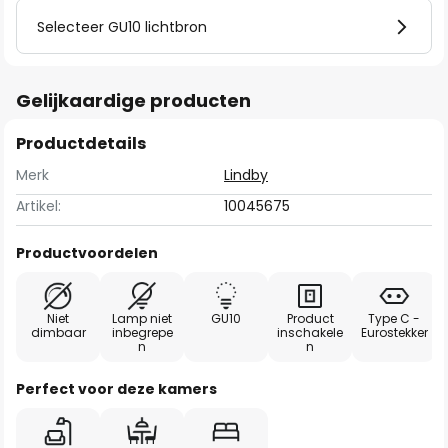
Selecteer GU10 lichtbron
Gelijkaardige producten
Productdetails
Merk
Lindby
Artikel:
10045675
Productvoordelen
Niet
Lamp niet
GU10
Product
Type C -
dimbaar
inbegrepe
inschakele
Eurostekker
n
n
Perfect voor deze kamers