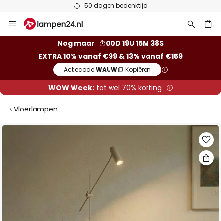
50 dagen bedenktijd
Ga
naar
de
ken
Nog maar
00D 19U 15M 37S
inhoud
EXTRA 10% vanaf €99 & 13% vanaf €159
Actiecode:
WAUW
Kopiëren
WOW Week:
tot wel 70% korting
Vloerlampen
Ga
naar
het
einde
van
de
afbeeldingen-
gallerij