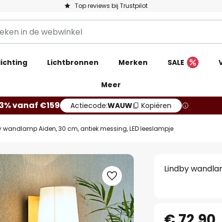
Top reviews bij Trustpilot
ichting
Lichtbronnen
Merken
SALE
Meer
13% vanaf €159
Actiecode:
WAUW
Kopiëren
y wandlamp Aiden, 30 cm, antiek messing, LED leeslampje
Lindby wandlam
€ 72,90