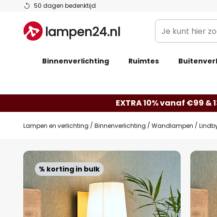
Ga
50 dagen bedenktijd
naar
Je
de
kunt
inhoud
hier
Binnenverlichting
Ruimtes
zoeken
Buitenverl
in
de
webwinkel
EXTRA 10% vanaf €99 & 
Lampen en verlichting
Binnenverlichting
Wandlampen
Lindb
Ga
naar
% korting in bulk
het
einde
van
de