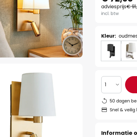
adviesprijs
€ 91
incl. btw
Kleur:
oudmess
1
50 dagen be
Snel & veilig
Informatie o