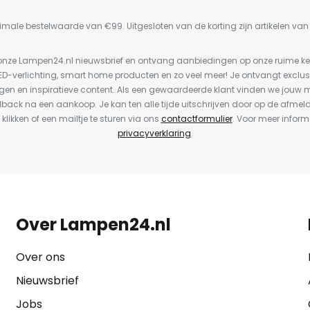
imale bestelwaarde van €99. Uitgesloten van de korting zijn artikelen va
or onze Lampen24.nl nieuwsbrief en ontvang aanbiedingen op onze ruime 
LED-verlichting, smart home producten en zo veel meer! Je ontvangt exclus
en en inspiratieve content. Als een gewaardeerde klant vinden we jouw m
dback na een aankoop. Je kan ten alle tijde uitschrijven door op de afmel
 klikken of een mailtje te sturen via ons
contactformulier
. Voor meer inform
privacyverklaring
.
Over Lampen24.nl
Over ons
Nieuwsbrief
Jobs