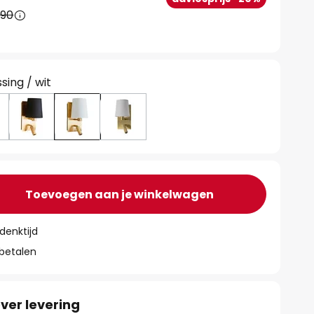
,90
ing / wit
Toevoegen aan je winkelwagen
denktijd
 betalen
ver levering