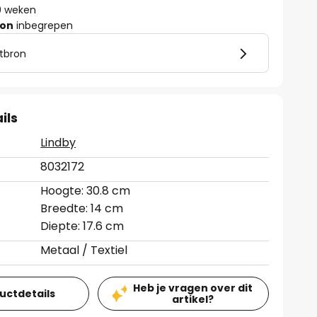
 9 weken
ron
inbegrepen
htbron
ils
Lindby
8032172
Hoogte: 30.8 cm
Breedte: 14 cm
Diepte: 17.6 cm
Metaal / Textiel
Heb je vragen over dit
ductdetails
artikel?