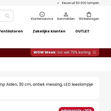
Keuze uit 50.000 lampen
Zoeken
Klantenservice
Aanmelden
Winkelwagen
Ventilatoren
Zakelijke klanten
OUTLET
WOW Week:
tot wel 70% korting
p Aiden, 30 cm, antiek messing, LED leeslampje
adviesprijs -20%