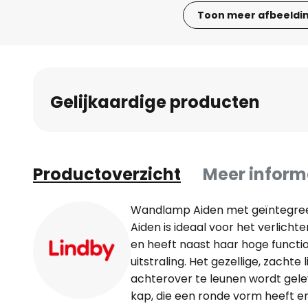
Toon meer afbeeldi
Ga
naar
het
begin
Gelijkaardige producten
van
de
afbeeldingen-
gallerij
Productoverzicht
Meer inform
Wandlamp Aiden met geïntegree
Aiden is ideaal voor het verlic
en heeft naast haar hoge functio
uitstraling. Het gezellige, zacht
achterover te leunen wordt gele
kap, die een ronde vorm heeft en