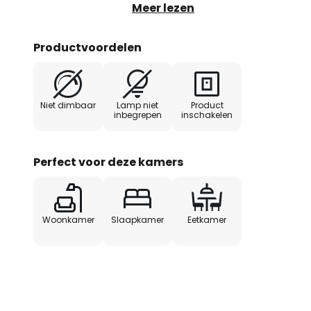
toeloopt. Het LED leeslampje da
Meer lezen
licht dat ideaal is om te lezen. 
compacte cilinder kan worden g
Productvoordelen
optimale uitlijning. Aan de onde
gemakkelijk bereikbare schakel
afzonderlijk kunnen worden gesc
Niet dimbaar
Lamp niet
Product
(3.000 K) - 310 lumen
inbegrepen
inschakelen
Perfect voor deze kamers
Woonkamer
Slaapkamer
Eetkamer