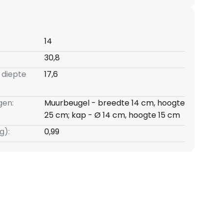
14
30,8
 diepte
17,6
gen:
Muurbeugel - breedte 14 cm, hoogte
25 cm; kap - Ø 14 cm, hoogte 15 cm
g):
0,99