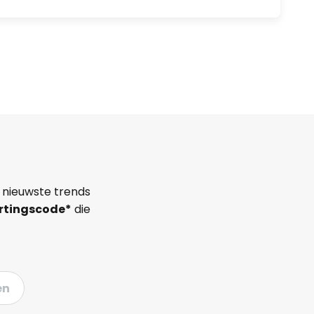
 nieuwste trends
rtingscode*
die
en