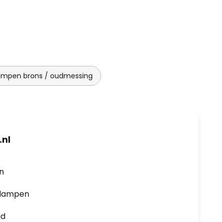
mpen brons / oudmessing
nl
en
0 lampen
jd