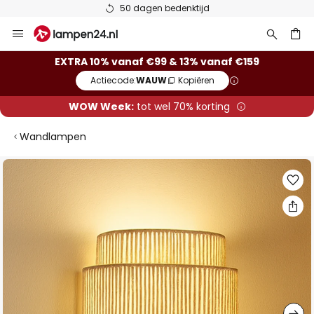
50 dagen bedenktijd
Ga
naar
de
ken
EXTRA 10% vanaf €99 & 13% vanaf €159
inhoud
Actiecode:
WAUW
Kopiëren
WOW Week:
tot wel 70% korting
Wandlampen
Ga
naar
het
einde
van
de
afbeeldingen-
gallerij