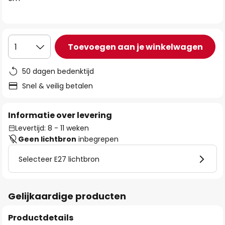
de
afbeeldingen-
gallerij
Toevoegen aan je winkelwagen
1
50 dagen bedenktijd
Snel & veilig betalen
Informatie over levering
Levertijd: 8 - 11 weken
Geen lichtbron
inbegrepen
Selecteer E27 lichtbron
Gelijkaardige producten
Productdetails