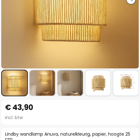
Ga
€ 43,90
naar
het
incl. btw
begin
van
Lindby wandlamp Anuva, naturelkleurig, papier, hoogte 25
cm