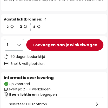
de
afbeeldingen-
gallerij
Aantal lichtbronnen:
4
2
3
4
Toevoegen aan je winkelwagen
1
50 dagen bedenktijd
Snel & veilig betalen
Informatie over levering
Op voorraad
Levertijd: 2 - 4 werkdagen
Geen lichtbron
inbegrepen
Selecteer E14 lichtbron