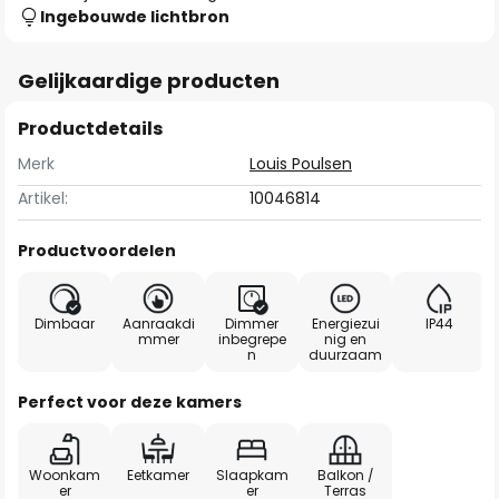
Ingebouwde lichtbron
Gelijkaardige producten
Productdetails
Merk
Louis Poulsen
Artikel:
10046814
Productvoordelen
Dimbaar
Aanraakdi
Dimmer
Energiezui
IP44
mmer
inbegrepe
nig en
n
duurzaam
Perfect voor deze kamers
Woonkam
Eetkamer
Slaapkam
Balkon /
er
er
Terras