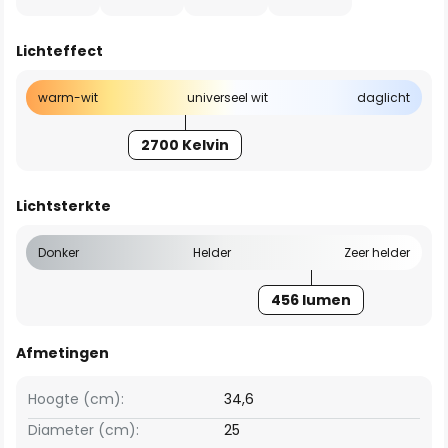
Lichteffect
warm-wit
universeel wit
daglicht
2700 Kelvin
Lichtsterkte
Donker
Helder
Zeer helder
456 lumen
Afmetingen
Hoogte (cm):
34,6
Diameter (cm):
25