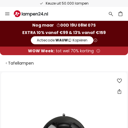
Keuze uit 50.000 lampen
Ga
naar
de
ken
Nog maar
00D 19U 08M 06S
inhoud
EXTRA 10% vanaf €99 & 13% vanaf €159
Actiecode:
WAUW
Kopiëren
WOW Week:
tot wel 70% korting
Tafellampen
Ga
naar
het
einde
van
de
afbeeldingen-
gallerij