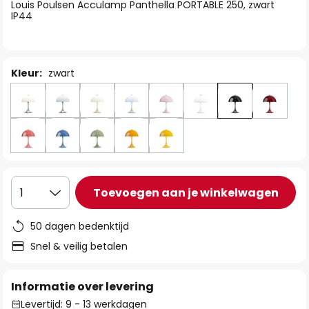
van
Louis Poulsen Acculamp Panthella PORTABLE 250, zwart
IP44
de
afbeeldingen-
gallerij
Kleur:
zwart
Toevoegen aan je winkelwagen
1
50 dagen bedenktijd
Snel & veilig betalen
Informatie over levering
Levertijd: 9 - 13 werkdagen