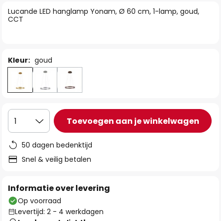
van
Lucande LED hanglamp Yonam, Ø 60 cm, 1-lamp, goud,
de
CCT
afbeeldingen-
gallerij
Kleur:
goud
Toevoegen aan je winkelwagen
1
50 dagen bedenktijd
Snel & veilig betalen
Informatie over levering
Op voorraad
Levertijd: 2 - 4 werkdagen