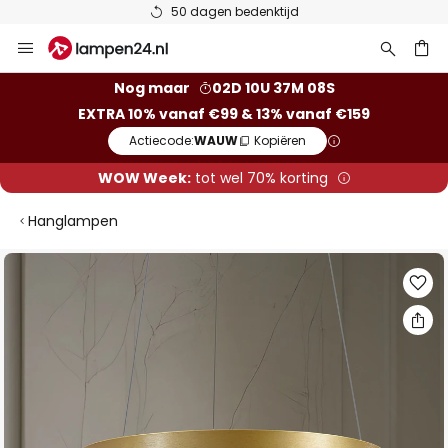
50 dagen bedenktijd
Ga
naar
de
ken
Nog maar
02D 10U 37M 08S
inhoud
EXTRA 10% vanaf €99 & 13% vanaf €159
Actiecode:
WAUW
Kopiëren
WOW Week:
tot wel 70% korting
Hanglampen
Ga
naar
het
einde
van
de
afbeeldingen-
gallerij