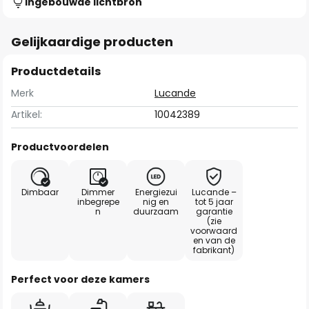
Ingebouwde lichtbron
Gelijkaardige producten
Productdetails
Merk
Lucande
Artikel:
10042389
Productvoordelen
Dimbaar
Dimmer
Energiezui
Lucande –
inbegrepe
nig en
tot 5 jaar
n
duurzaam
garantie
(zie
voorwaard
en van de
fabrikant)
Perfect voor deze kamers