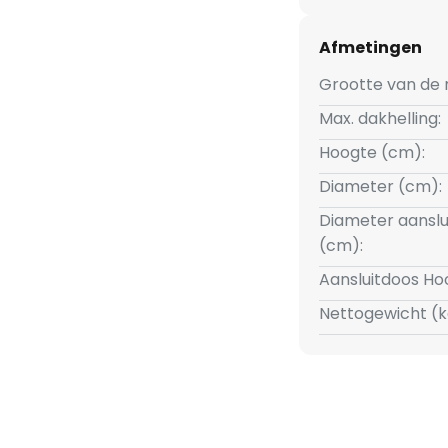
ueel in drie standen worden
de ventilator past perfect in de
Afmetingen
LED-verlichting zorgt voor een
 meegeleverde
Grootte van de 
jen) kunnen de verschillende
Max. dakhelling:
 lichtinstellingen worden
Hoogte (cm):
Diameter (cm):
Diameter aanslu
(cm):
Aansluitdoos Ho
Nettogewicht (k