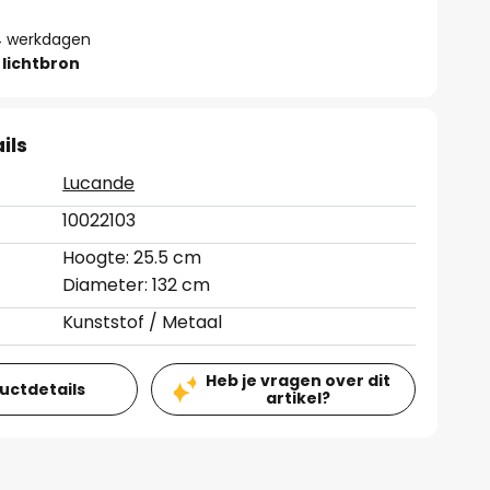
- 4 werkdagen
lichtbron
ils
Lucande
10022103
Hoogte: 25.5 cm
Diameter: 132 cm
Kunststof / Metaal
Heb je vragen over dit
ductdetails
artikel?