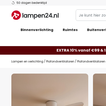
Ga
50 dagen bedenktijd
naar
Je
de
kunt
inhoud
hier
Binnenverlichting
Ruimtes
zoeken
Buitenverl
in
de
webwinkel
EXTRA 10% vanaf €99 & 
Lampen en verlichting
Plafondventilatoren
Plafondventilatoren 
Ga
naar
het
einde
van
de