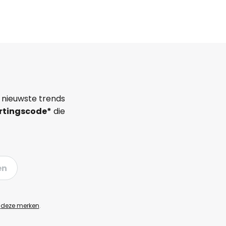
 nieuwste trends
rtingscode*
die
en
n
deze merken
.