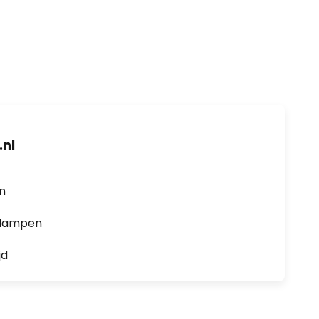
nl
en
0 lampen
jd