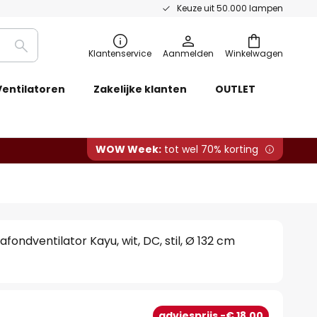
Keuze uit 50.000 lampen
Zoeken
Klantenservice
Aanmelden
Winkelwagen
Ventilatoren
Zakelijke klanten
OUTLET
WOW Week:
tot wel 70% korting
fondventilator Kayu, wit, DC, stil, Ø 132 cm
adviesprijs -€ 18,00