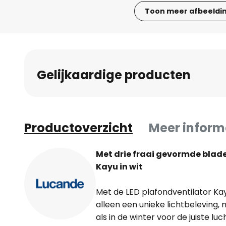
Toon meer afbeeldi
Ga
naar
het
begin
Gelijkaardige producten
van
de
afbeeldingen-
gallerij
Productoverzicht
Meer inform
Met drie fraai gevormde blade
Kayu in wit
Met de LED plafondventilator Kay
alleen een unieke lichtbeleving,
als in de winter voor de juiste lu