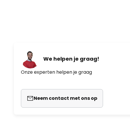
- Maximaal luchtdebiet: 170 m³/
- Maximale luchtsnelheid: 2,75 
- Geluidsniveau ventilator: 47 dB
- Servicewaarde (SV): 4,88 (m³
We helpen je graag!
- De afstandsbediening werkt op
Onze experten helpen je graag
Neem contact met ons op