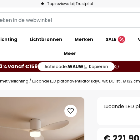
Top reviews bij Trustpilot
ichting
Lichtbronnen
Merken
SALE
Meer
13% vanaf €159
Actiecode:
WAUW
Kopiëren
met verlichting
Lucande LED plafondventilator Kayu, wit, DC, stil, Ø 132 cm
Lucande LED pla
€ 221,90