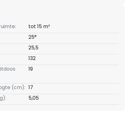
ruimte:
tot 15 m²
25°
25,5
132
itdoos
19
ogte (cm):
17
g):
5,05