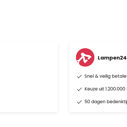
min
m/sec
 (A)
/min)/W
Lampen24.
 2 x AAA NiCa-accu’s
Snel & veilig betal
Keuze uit 1.200.00
50 dagen bedenkti