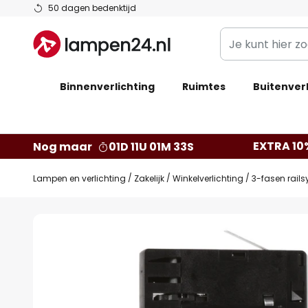
Ga
50 dagen bedenktijd
naar
Je
de
kunt
inhoud
hier
Binnenverlichting
Ruimtes
zoeken
Buitenverl
in
de
webwinkel
EXTRA 10
Nog maar
01D 11U 01M 32S
Lampen en verlichting
Zakelijk
Winkelverlichting
3-fasen rail
Ga
naar
het
einde
van
de