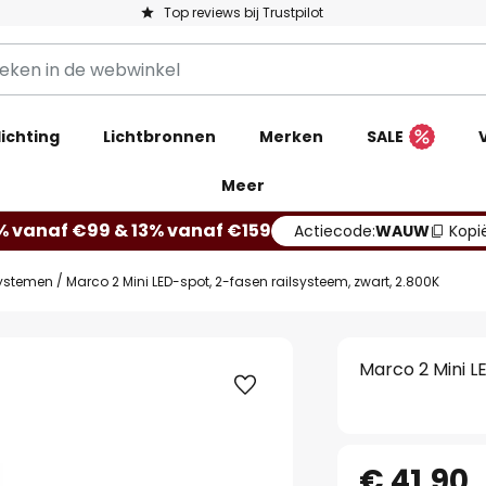
Top reviews bij Trustpilot
ichting
Lichtbronnen
Merken
SALE
Meer
% vanaf €99 & 13% vanaf €159
Actiecode:
WAUW
Kopi
systemen
Marco 2 Mini LED-spot, 2-fasen railsysteem, zwart, 2.800K
Marco 2 Mini L
€ 41,90