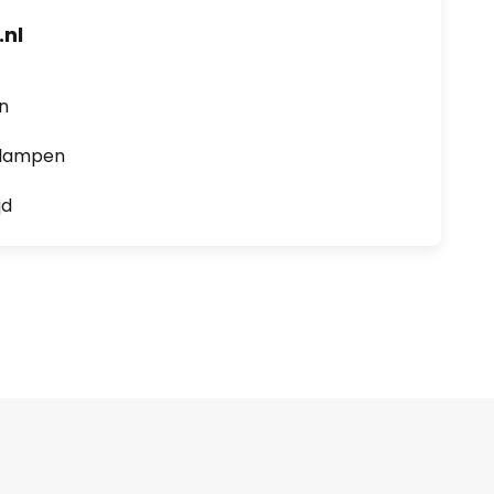
nl
en
0 lampen
jd