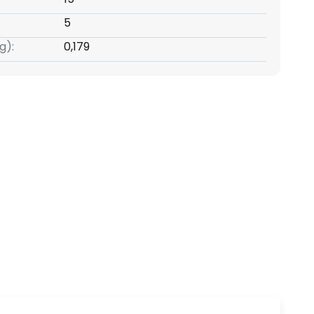
5
g):
0,179