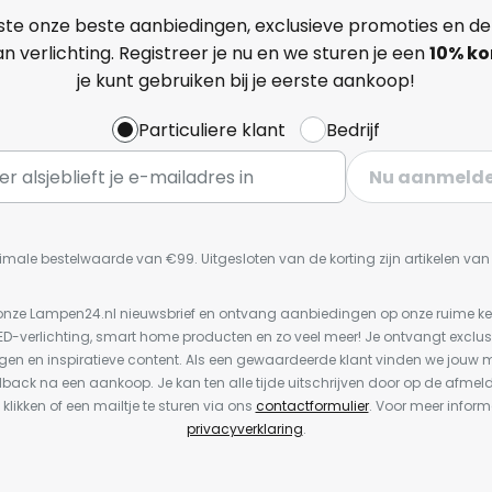
ste onze beste aanbiedingen, exclusieve promoties en de
n verlichting. Registreer je nu en we sturen je een
10% ko
je kunt gebruiken bij je eerste aankoop!
Particuliere klant
Bedrijf
Nu aanmeld
imale bestelwaarde van €99. Uitgesloten van de korting zijn artikelen va
or onze Lampen24.nl nieuwsbrief en ontvang aanbiedingen op onze ruime 
LED-verlichting, smart home producten en zo veel meer! Je ontvangt exclus
en en inspiratieve content. Als een gewaardeerde klant vinden we jouw m
dback na een aankoop. Je kan ten alle tijde uitschrijven door op de afmel
 klikken of een mailtje te sturen via ons
contactformulier
. Voor meer inform
privacyverklaring
.