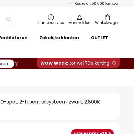
Keuze uit 50.000 lampen
Zoeken
Klantenservice
Aanmelden
Winkelwagen
Ventilatoren
Zakelijke klanten
OUTLET
WOW Week:
tot wel 70% korting
ëren
ED-spot, 2-fasen railsysteem, zwart, 2.800K
adviesprijs -26%