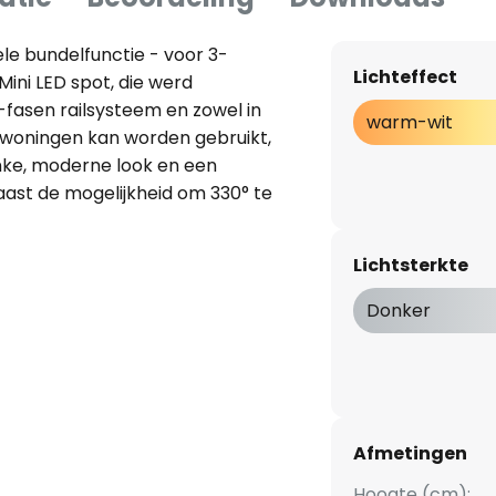
le bundelfunctie - voor 3-
Lichteffect
ini LED spot, die werd
-fasen railsysteem en zowel in
warm-wit
éwoningen kan worden gebruikt,
ke, moderne look en een
Naast de mogelijkheid om 330° te
 LED spot uitgerust met
ie. Hierdoor kan de
Lichtsterkte
zodat de verlichting kan
ffende omstandigheden en
Donker
 worden verminderd van 36° tot
 de voorkant van de spot te
Afmetingen
Hoogte (cm):