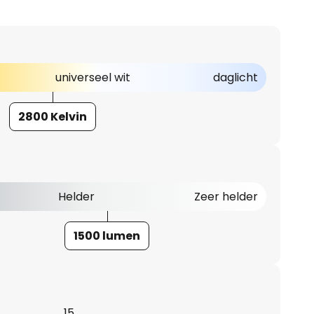
universeel wit
daglicht
2800 Kelvin
Helder
Zeer helder
1500 lumen
15