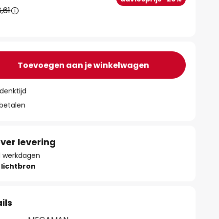
,61
Toevoegen aan je winkelwagen
denktijd
 betalen
ver levering
 11 werkdagen
lichtbron
ils