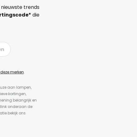
 nieuwste trends
rtingscode*
die
en
n
deze merken
.
keuze aan lampen,
ieve kortingen,
ening belangrijk en
dlink onderaan de
atie bekijk ons