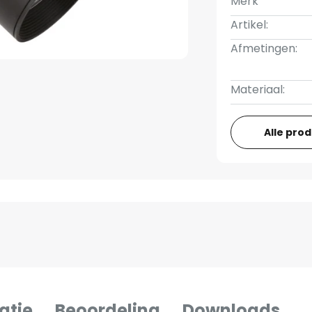
Merk
Artikel:
Afmetingen:
Materiaal:
Alle pro
atie
Beoordeling
Downloads