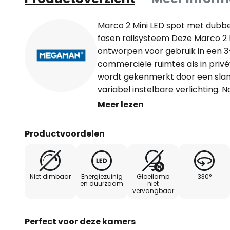
Marco 2 Mini LED spot met dubbe
fasen railsysteem Deze Marco 2 M
ontworpen voor gebruik in een 3
commerciële ruimtes als in priv
wordt gekenmerkt door een slan
variabel instelbare verlichting. 
draaien en 90° te zwenken, is de
Meer lezen
innovatieve dual-beam technolog
stralingshoek worden aangepast 
Productvoordelen
worden aangepast aan de betre
vereisten. De stralingshoek kan
24° door gewoon op het glas aan
Niet dimbaar
Energiezuinig
Gloeilamp
330°
drukken.
en duurzaam
niet
vervangbaar
Perfect voor deze kamers