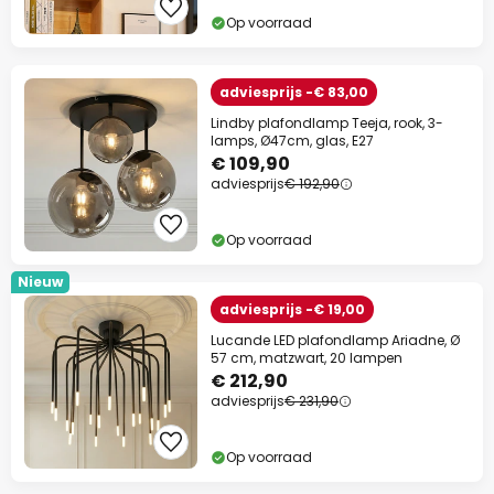
Op voorraad
adviesprijs -€ 83,00
Lindby plafondlamp Teeja, rook, 3-
lamps, Ø47cm, glas, E27
€ 109,90
adviesprijs
€ 192,90
Op voorraad
Nieuw
adviesprijs -€ 19,00
Lucande LED plafondlamp Ariadne, Ø
57 cm, matzwart, 20 lampen
€ 212,90
adviesprijs
€ 231,90
Op voorraad