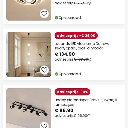
adviesprijs
€ 212,90
Actiecode:
SPAAR
Kopiëren
Op voorraad
Nu besparen
adviesprijs -€ 29,00
*Uitgesloten merken
Lucande LED vloerlamp Darrow,
zwart/opaal, glas, dimbaar
€ 134,90
adviesprijs
€ 163,90
Op voorraad
adviesprijs -10%
Lindby plafondspot Bravius, zwart, 6-
lamps, ijzer
€ 86,90
adviesprijs
€ 96,90