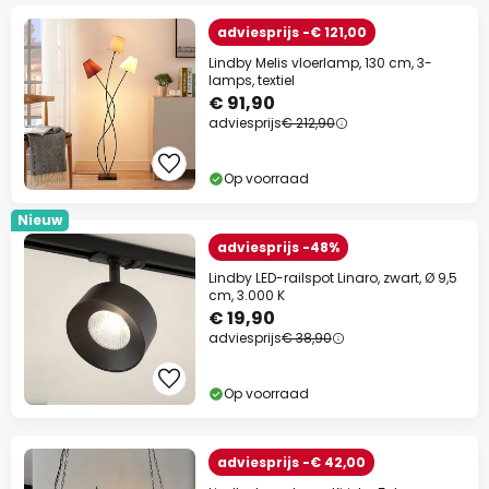
adviesprijs -€ 121,00
Lindby Melis vloerlamp, 130 cm, 3-
lamps, textiel
€ 91,90
adviesprijs
€ 212,90
Op voorraad
Nieuw
adviesprijs -48%
Lindby LED-railspot Linaro, zwart, Ø 9,5
cm, 3.000 K
€ 19,90
adviesprijs
€ 38,90
Op voorraad
adviesprijs -€ 42,00