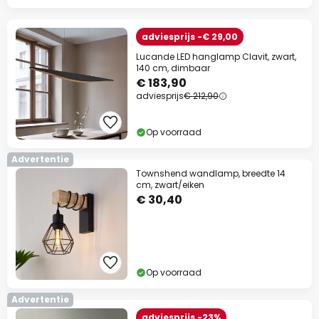
adviesprijs -€ 29,00
Lucande LED hanglamp Clavit, zwart,
140 cm, dimbaar
€ 183,90
adviesprijs
€ 212,90
Op voorraad
Advertentie
Townshend wandlamp, breedte 14
cm, zwart/eiken
€ 30,40
Op voorraad
Advertentie
adviesprijs -23%