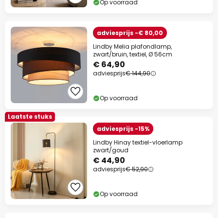
Op voorraad
adviesprijs -€ 80,00
Lindby Melia plafondlamp,
zwart/bruin, textiel, Ø 56cm
€ 64,90
adviesprijs
€ 144,90
Op voorraad
Laatste stuks
adviesprijs -15%
Lindby Hinay textiel-vloerlamp
zwart/goud
€ 44,90
adviesprijs
€ 52,90
Op voorraad