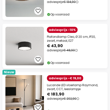
adviesprijs
€ 134,90
Op voorraad
adviesprijs -10%
Plafondlamp Cleo, Ø 20 cm, IP20,
zwart, metaal, E27
€ 43,90
adviesprijs
€ 48,90
Op voorraad
Nieuw
adviesprijs -€ 19,00
Lucande LED vloerlamp Raymond,
zwart, CCT, leeslampje
€ 183,90
adviesprijs
€ 202,90