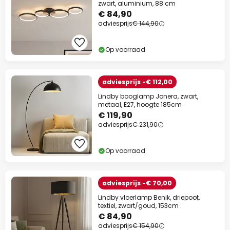
zwart, aluminium, 88 cm
€ 84,90
adviesprijs
€ 144,90
Op voorraad
adviesprijs -€ 112,00
Lindby booglamp Jonera, zwart,
metaal, E27, hoogte 185cm
€ 119,90
adviesprijs
€ 231,90
Op voorraad
adviesprijs -€ 70,00
Lindby vloerlamp Benik, driepoot,
textiel, zwart/goud, 153cm
€ 84,90
adviesprijs
€ 154,90