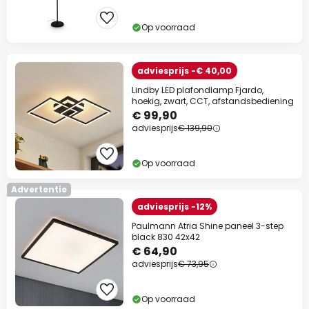
Op voorraad
adviesprijs -€ 40,00
Lindby LED plafondlamp Fjardo,
hoekig, zwart, CCT, afstandsbediening
€ 99,90
adviesprijs
€ 139,90
Op voorraad
Advertentie
adviesprijs -12%
Paulmann Atria Shine paneel 3-step
black 830 42x42
€ 64,90
adviesprijs
€ 73,95
Op voorraad