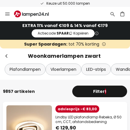
Keuze uit 50.000 lampen
Ga
Slui
naar
de
ken
EXTRA 11% vanaf €109 & 14% vanaf €179
inhoud
Actiecode:
SPAAR
Kopiëren
Super Spaardagen:
tot 70% korting
Woonkamerlampen zwart
Plafondlampen
Vloerlampen
LED-strips
Wandl
Extra korting
9857 artikelen
Filter
1
11% korting
vanaf €109
adviesprijs -€ 83,00
14% korting
vanaf €179
Lindby LED plafondlamp Rebeka, Ø 50
cm, CCT, afstandsbediening
€ 129,90
op bijna alles*