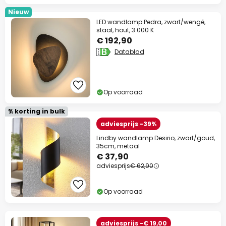
Nieuw
LED wandlamp Pedra, zwart/wengé,
staal, hout, 3.000 K
€ 192,90
Datablad
Op voorraad
% korting in bulk
adviesprijs -39%
Lindby wandlamp Desirio, zwart/goud,
35cm, metaal
€ 37,90
adviesprijs
€ 62,90
Op voorraad
adviesprijs -€ 19,00