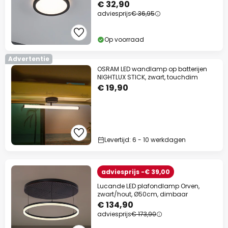
€ 32,90
adviesprijs
€ 36,95
Op voorraad
Advertentie
OSRAM LED wandlamp op batterijen
NIGHTLUX STICK, zwart, touchdim
€ 19,90
Levertijd: 6 - 10 werkdagen
adviesprijs -€ 39,00
Lucande LED plafondlamp Orven,
zwart/hout, Ø50cm, dimbaar
€ 134,90
adviesprijs
€ 173,90