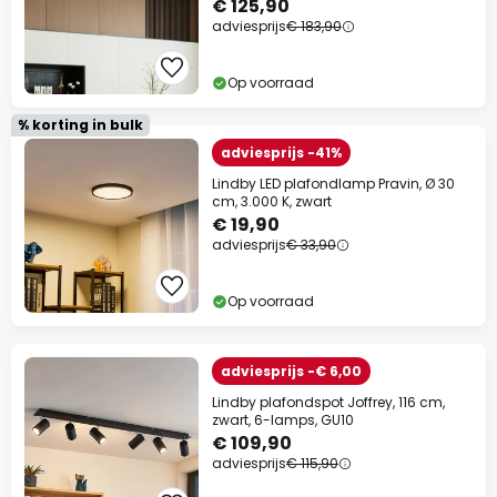
€ 125,90
adviesprijs
€ 183,90
Op voorraad
% korting in bulk
adviesprijs -41%
Lindby LED plafondlamp Pravin, Ø 30
cm, 3.000 K, zwart
€ 19,90
adviesprijs
€ 33,90
Op voorraad
adviesprijs -€ 6,00
Lindby plafondspot Joffrey, 116 cm,
zwart, 6-lamps, GU10
€ 109,90
adviesprijs
€ 115,90