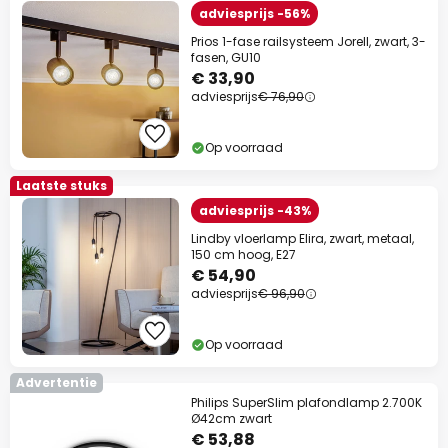
adviesprijs -56%
Prios 1-fase railsysteem Jorell, zwart, 3-
fasen, GU10
€ 33,90
adviesprijs
€ 76,90
Op voorraad
Laatste stuks
adviesprijs -43%
Lindby vloerlamp Elira, zwart, metaal,
150 cm hoog, E27
€ 54,90
adviesprijs
€ 96,90
Op voorraad
Advertentie
Philips SuperSlim plafondlamp 2.700K
Ø42cm zwart
€ 53,88