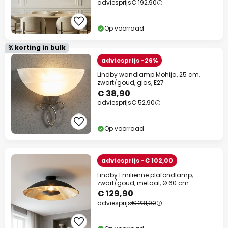
adviesprijs
€ 192,90
Op voorraad
% korting in bulk
adviesprijs -26%
Lindby wandlamp Mohija, 25 cm,
zwart/goud, glas, E27
€ 38,90
adviesprijs
€ 52,90
Op voorraad
adviesprijs -€ 102,00
Lindby Emilienne plafondlamp,
zwart/goud, metaal, Ø 60 cm
€ 129,90
adviesprijs
€ 231,90