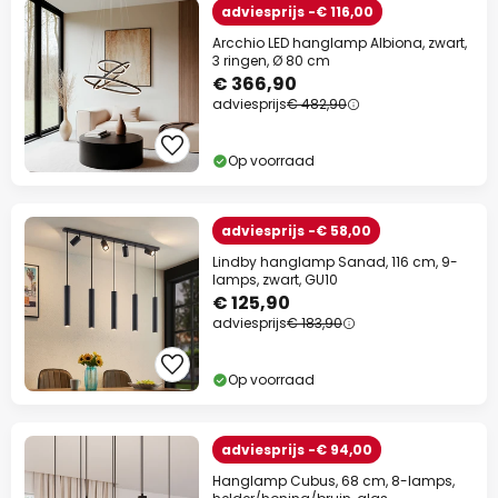
adviesprijs -€ 116,00
Arcchio LED hanglamp Albiona, zwart,
3 ringen, Ø 80 cm
€ 366,90
adviesprijs
€ 482,90
Op voorraad
adviesprijs -€ 58,00
Lindby hanglamp Sanad, 116 cm, 9-
lamps, zwart, GU10
€ 125,90
adviesprijs
€ 183,90
Op voorraad
adviesprijs -€ 94,00
Hanglamp Cubus, 68 cm, 8-lamps,