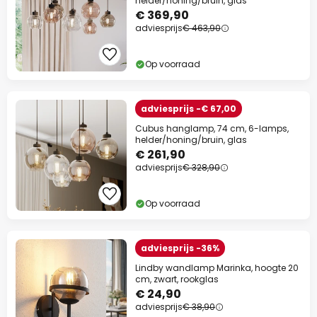
helder/honing/bruin, glas
€ 369,90
adviesprijs
€ 463,90
Op voorraad
adviesprijs -€ 67,00
Cubus hanglamp, 74 cm, 6-lamps,
helder/honing/bruin, glas
€ 261,90
adviesprijs
€ 328,90
Op voorraad
adviesprijs -36%
Lindby wandlamp Marinka, hoogte 20
cm, zwart, rookglas
€ 24,90
adviesprijs
€ 38,90