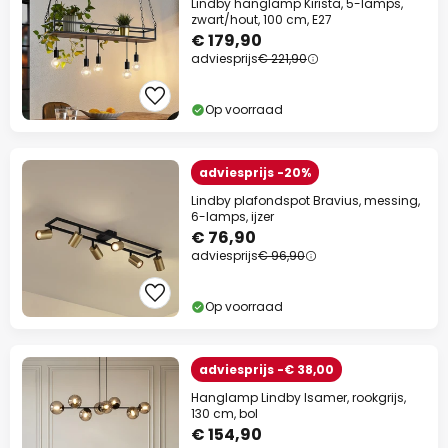
Lindby hanglamp Kirista, 5-lamps,
zwart/hout, 100 cm, E27
€ 179,90
adviesprijs
€ 221,90
Op voorraad
adviesprijs -20%
Lindby plafondspot Bravius, messing,
6-lamps, ijzer
€ 76,90
adviesprijs
€ 96,90
Op voorraad
adviesprijs -€ 38,00
Hanglamp Lindby Isamer, rookgrijs,
130 cm, bol
€ 154,90