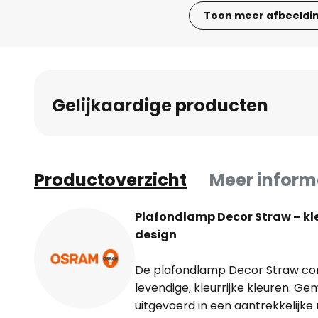
Toon meer afbeeldi
Ga
naar
het
begin
Gelijkaardige producten
van
de
afbeeldingen-
gallerij
Productoverzicht
Meer inform
Plafondlamp Decor Straw – kl
design
De plafondlamp Decor Straw co
levendige, kleurrijke kleuren. G
uitgevoerd in een aantrekkelijke