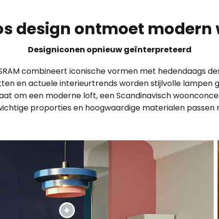
oos design ontmoet modern
Designiconen opnieuw geïnterpreteerd
OSRAM combineert iconische vormen met hedendaags desi
ten en actuele interieurtrends worden stijlvolle lampen 
 gaat om een moderne loft, een Scandinavisch woonconcep
ichtige proporties en hoogwaardige materialen passen n