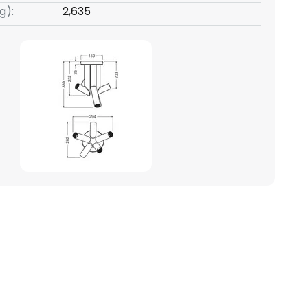
g):
2,635