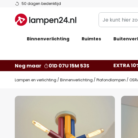
Ga
50 dagen bedenktijd
naar
Je
de
kunt
inhoud
hier
Binnenverlichting
Ruimtes
zoeken
Buitenverl
in
de
webwinkel
EXTRA 10
Nog maar
01D 07U 15M 52S
Lampen en verlichting
Binnenverlichting
Plafondlampen
OSRA
Ga
naar
het
einde
van
de