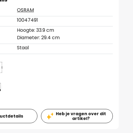
OSRAM
10047491
Hoogte: 33.9 cm
Diameter: 29.4 cm
Staal
Heb je vragen over dit
ductdetails
artikel?