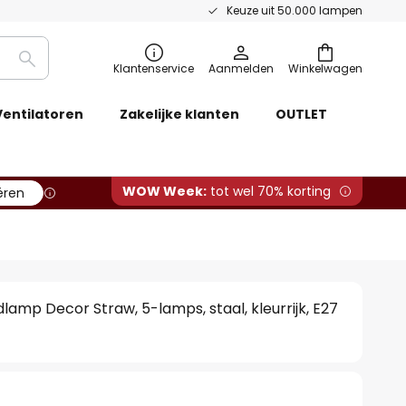
Keuze uit 50.000 lampen
Zoeken
Klantenservice
Aanmelden
Winkelwagen
Ventilatoren
Zakelijke klanten
OUTLET
WOW Week:
tot wel 70% korting
ëren
amp Decor Straw, 5-lamps, staal, kleurrijk, E27
0