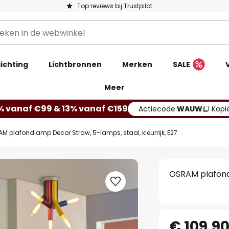
Top reviews bij Trustpilot
ichting
Lichtbronnen
Merken
SALE
Meer
% vanaf €99 & 13% vanaf €159
Actiecode:
WAUW
Kopi
M plafondlamp Decor Straw, 5-lamps, staal, kleurrijk, E27
OSRAM plafondl
€ 109,9