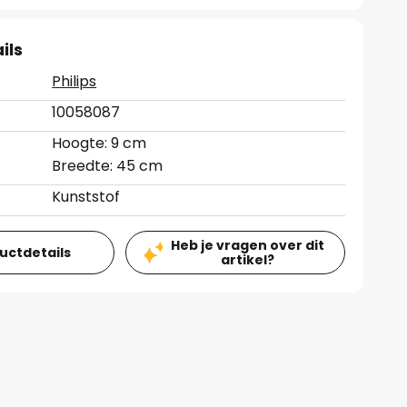
ils
Philips
10058087
Hoogte: 9 cm
Breedte: 45 cm
Kunststof
Heb je vragen over dit
ductdetails
artikel?