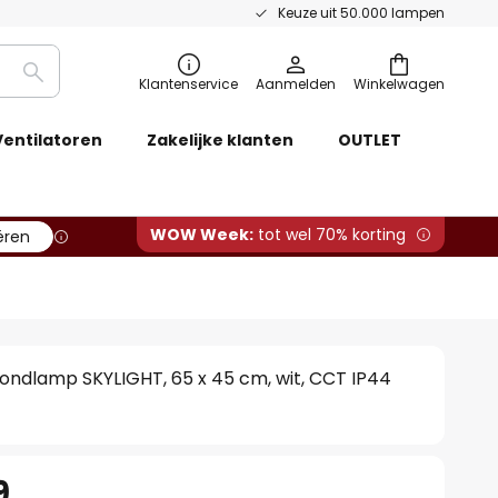
Keuze uit 50.000 lampen
Zoeken
Klantenservice
Aanmelden
Winkelwagen
Ventilatoren
Zakelijke klanten
OUTLET
WOW Week:
tot wel 70% korting
ëren
afondlamp SKYLIGHT, 65 x 45 cm, wit, CCT IP44
9