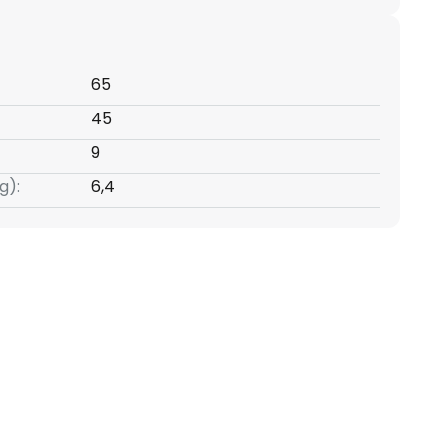
65
45
9
g):
6,4