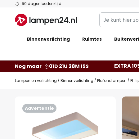
Ga
50 dagen bedenktijd
naar
Je
de
kunt
inhoud
hier
Binnenverlichting
Ruimtes
zoeken
Buitenverl
in
de
webwinkel
EXTRA 10
Nog maar
01D 21U 28M 14S
Lampen en verlichting
Binnenverlichting
Plafondlampen
Phil
Ga
naar
Advertentie
het
einde
van
de