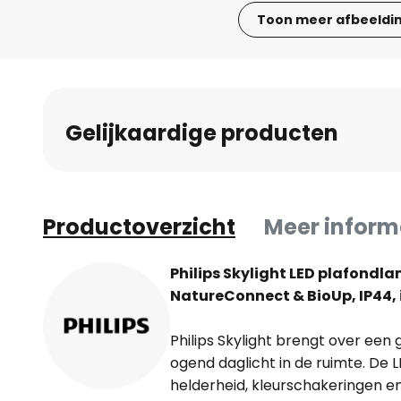
Toon meer afbeeldi
Ga
naar
het
begin
Gelijkaardige producten
van
de
afbeeldingen-
gallerij
Productoverzicht
Meer inform
Philips Skylight LED plafondl
NatureConnect & BioUp, IP44, 
Philips Skylight brengt over een 
ogend daglicht in de ruimte. De
helderheid, kleurschakeringen en