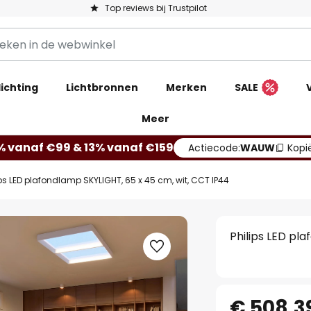
Top reviews bij Trustpilot
ichting
Lichtbronnen
Merken
SALE
Meer
% vanaf €99 & 13% vanaf €159
Actiecode:
WAUW
Kopi
ips LED plafondlamp SKYLIGHT, 65 x 45 cm, wit, CCT IP44
Philips LED pl
€ 508,3