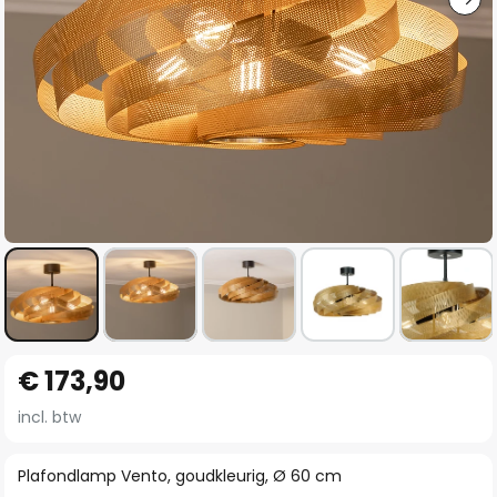
Ga
€ 173,90
naar
het
incl. btw
begin
van
Plafondlamp Vento, goudkleurig, Ø 60 cm