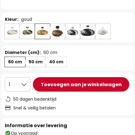
de
afbeeldingen-
gallerij
Kleur:
goud
Diameter (cm):
60 cm
60 cm
50 cm
40 cm
Toevoegen aan je winkelwagen
1
50 dagen bedenktijd
Snel & veilig betalen
Informatie over levering
Op voorraad