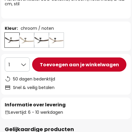
de
cm, stil
afbeeldingen-
gallerij
Kleur:
chroom / noten
Toevoegen aan je winkelwagen
1
50 dagen bedenktijd
Snel & veilig betalen
Informatie over levering
Levertijd: 6 - 10 werkdagen
Gelijkaardige producten