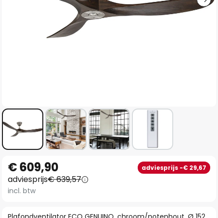
Ga
€ 609,90
adviesprijs -€ 29,67
naar
adviesprijs
€ 639,57
het
incl. btw
begin
van
Plafondventilator ECO GENUINO, chroom/notenhout, Ø 152