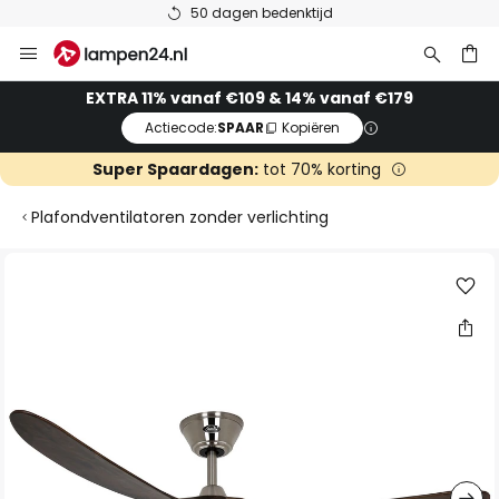
50 dagen bedenktijd
Ga
naar
de
ken
EXTRA 11% vanaf €109 & 14% vanaf €179
inhoud
Actiecode:
SPAAR
Kopiëren
Super Spaardagen:
tot 70% korting
Plafondventilatoren zonder verlichting
Ga
naar
het
einde
van
de
afbeeldingen-
gallerij