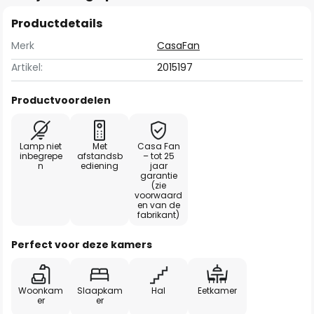
Productdetails
Merk
CasaFan
Artikel:
2015197
Productvoordelen
Lamp niet
Met
Casa Fan
inbegrepe
afstandsb
– tot 25
n
ediening
jaar
garantie
(zie
voorwaard
en van de
fabrikant)
Perfect voor deze kamers
Woonkam
Slaapkam
Hal
Eetkamer
er
er