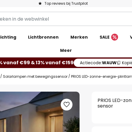
Top reviews bij Trustpilot
ichting
Lichtbronnen
Merken
SALE
Meer
% vanaf €99 & 13% vanaf €159
Actiecode:
WAUW
Kopi
Solarlampen met bewegingssensor
PRIOS LED-zonne-energie-plintlam
PRIOS LED-zonn
sensor