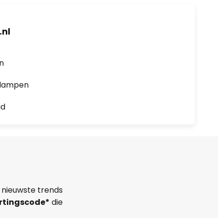
nl
en
0 lampen
jd
 nieuwste trends
rtingscode*
die