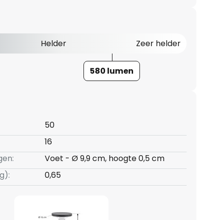
Helder
Zeer helder
580 lumen
50
16
gen:
Voet - Ø 9,9 cm, hoogte 0,5 cm
g):
0,65