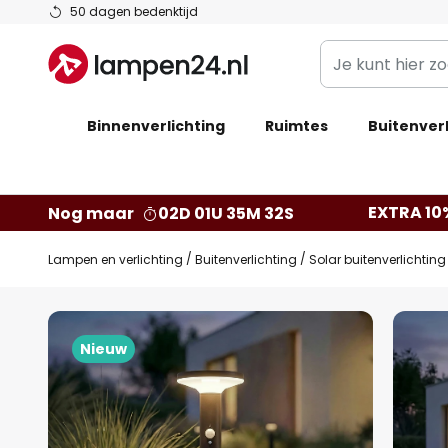
Ga
50 dagen bedenktijd
naar
Je
de
kunt
inhoud
hier
Binnenverlichting
Ruimtes
zoeken
Buitenverl
in
de
webwinkel
EXTRA 10
Nog maar
02D 01U 35M 31S
Lampen en verlichting
Buitenverlichting
Solar buitenverlichting
Ga
naar
Nieuw
het
einde
van
de