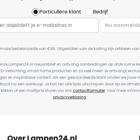
Particuliere klant
Bedrijf
Nu aanmeld
imale bestelwaarde van €99. Uitgesloten van de korting zijn artikelen va
or onze Lampen24.nl nieuwsbrief en ontvang aanbiedingen op onze ruime 
LED-verlichting, smart home producten en zo veel meer! Je ontvangt exclus
en en inspiratieve content. Als een gewaardeerde klant vinden we jouw m
dback na een aankoop. Je kan ten alle tijde uitschrijven door op de afmel
 klikken of een mailtje te sturen via ons
contactformulier
. Voor meer inform
privacyverklaring
.
Over Lampen24.nl