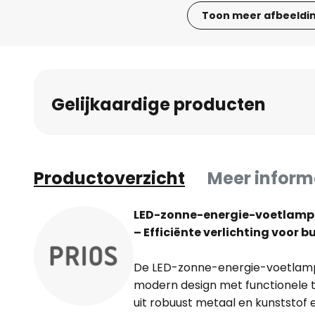
Toon meer afbeeldi
Ga
naar
het
begin
Gelijkaardige producten
van
de
afbeeldingen-
gallerij
Productoverzicht
Meer inform
LED-zonne-energie-voetlamp
– Efficiënte verlichting voor 
De LED-zonne-energie-voetlam
modern design met functionele te
uit robuust metaal en kunststof 