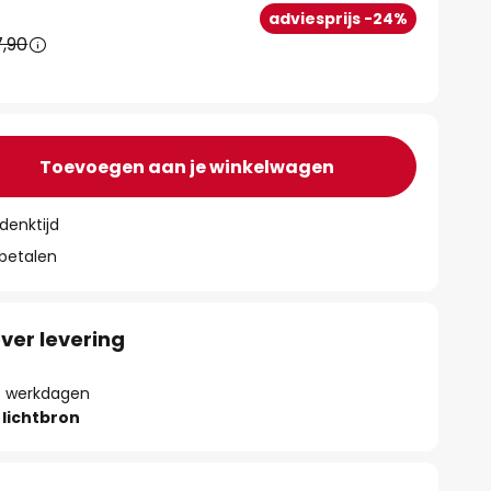
adviesprijs -24%
,90
Toevoegen aan je winkelwagen
denktijd
 betalen
ver levering
 8 werkdagen
lichtbron