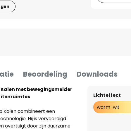
ngen
atie
Beoordeling
Downloads
 Kalen met bewegingsmelder
Lichteffect
buitenruimtes
warm-wit
p Kalen combineert een
chnologie. Hij is vervaardigd
en overtuigt door zijn duurzame