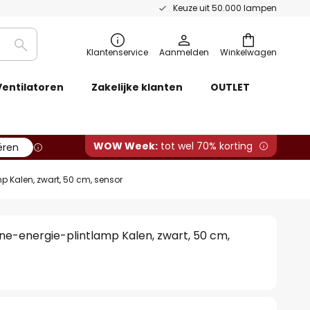
Keuze uit 50.000 lampen
Zoeken
Klantenservice
Aanmelden
Winkelwagen
Ventilatoren
Zakelijke klanten
OUTLET
WOW Week:
tot wel 70% korting
ëren
p Kalen, zwart, 50 cm, sensor
e-energie-plintlamp Kalen, zwart, 50 cm,