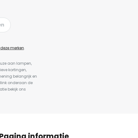
en
n
deze merken
.
keuze aan lampen,
ieve kortingen,
ening belangrijk en
dlink onderaan de
atie bekijk ons
Pagina informatie