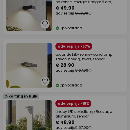
op zonne-energie, hoogte 5 cm,
sensor
€ 49,90
adviesprijs
€ 76,90
Op voorraad
adviesprijs -57%
Lucande LED-zonne-wandlamp
Tavon, hoekig, zwart, sensor
€ 28,90
adviesprijs
€ 67,90
Op voorraad
% korting in bulk
adviesprijs -15%
Lindby LED sokkellamp Eleazar, wit,
aluminium, sensor
€ 48,90
adviesprijs
€ 57,90