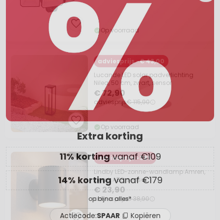
Actiecode:
SPAAR
Kopiëren
Op voorraad
Nu besparen
adviesprijs -€ 43,00
*Uitgesloten merken
Lucande LED solar padverlichting
Nilea, 50 cm, zwart, sensor
€ 72,90
adviesprijs
€ 115,90
Op voorraad
adviesprijs -38%
Lindby LED-zonne-wandlamp Amren,
zwart, ABS, sensor
€ 23,90
adviesprijs
€ 38,90