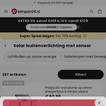
Keuze uit 50.000 lampen
Ga
Slui
naar
de
ken
EXTRA 11% vanaf €109 & 14% vanaf €179
inhoud
Actiecode:
SPAAR
Kopiëren
Super Spaardagen:
tot 70% korting
Solar buitenverlichting met sensor
Lichtbollen op zonne-energie
Solarlampen met bewegi
Extra korting
257 artikelen
Filter
1
Advertentie
11% korting
vanaf €109
Philips LED-wandlamp op zonne-
energie Nysil, 3-lamps, sensor
14% korting
vanaf €179
€ 60,99
op bijna alles*