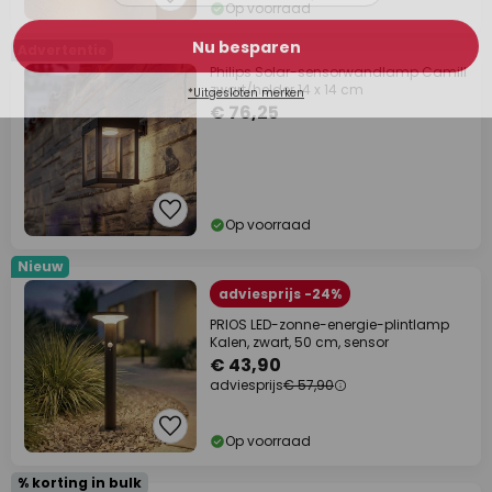
Op voorraad
Advertentie
Philips Solar-sensorwandlamp Camill
zwart/helder 14 x 14 cm
€ 76,25
Op voorraad
Nieuw
adviesprijs -24%
PRIOS LED-zonne-energie-plintlamp
Kalen, zwart, 50 cm, sensor
€ 43,90
adviesprijs
€ 57,90
Op voorraad
% korting in bulk