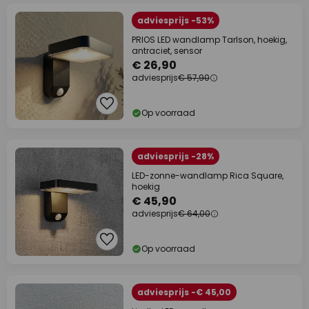
adviesprijs -53%
PRIOS LED wandlamp Tarlson, hoekig,
antraciet, sensor
€ 26,90
adviesprijs
€ 57,90
Op voorraad
adviesprijs -28%
LED-zonne-wandlamp Rica Square,
hoekig
€ 45,90
adviesprijs
€ 64,00
Op voorraad
adviesprijs -€ 45,00