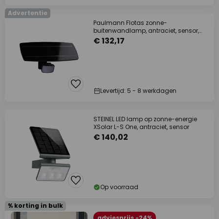
Advertentie
Paulmann Flotas zonne-
buitenwandlamp, antraciet, sensor,
IP65
€ 132,17
Levertijd: 5 - 8 werkdagen
STEINEL LED lamp op zonne-energie
XSolar L-S One, antraciet, sensor
€ 140,02
Op voorraad
% korting in bulk
adviesprijs -24%