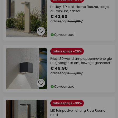
Lindby LED sokkellamp Eleazar, beige,
aluminium, sensor
€ 43,90
adviesprijs
€ 57,90
Op voorraad
adviesprijs -26%
Prios LED wandlamp op zonne-energie
Lius, hoogte 15 cm, bewegingsmelder
€ 49,90
adviesprijs
€ 67,90
Op voorraad
adviesprijs -39%
LED tuinpadverlichting Rica Round,
rond