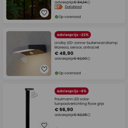
adviesprijs
€ 84,34
Datablad
Op voorraad
adviesprijs -22%
Lindby LED-zonne-buitenwandlamp
Maresia, sensor, antraciet
€ 48,90
adviesprijs
€ 62,90
Op voorraad
adviesprijs -6%
Paulmann LED solar
tuinpadverlichting Ryse grijs
€ 56,90
adviesprijs
€ 60,95