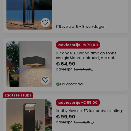
Levertijd: 5 - 8 werkdagen
adviesprijs -€ 70,00
Lucande LED wandlamp op zonne-
energie Mahra, antraciet, metaal,
sensor
€ 64,90
adviesprijs
€ 134,90
Op voorraad
Laatste stuks
adviesprijs -€ 55,00
Lindby Novalie LED tuinpadverlichting
€ 99,90
adviesprijs
€ 154,90