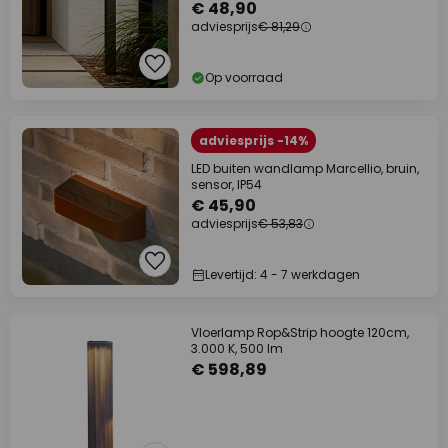
€ 48,90
adviesprijs
€ 81,29
Op voorraad
adviesprijs -14%
LED buiten wandlamp Marcellio, bruin,
sensor, IP54
€ 45,90
adviesprijs
€ 53,83
Levertijd: 4 - 7 werkdagen
Vloerlamp Rop&Strip hoogte 120cm,
3.000 K, 500 lm
€ 598,89