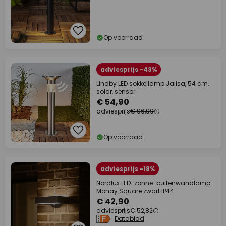
Op voorraad
adviesprijs -43%
Lindby LED sokkellamp Jalisa, 54 cm,
solar, sensor
€ 54,90
adviesprijs
€ 96,90
Op voorraad
adviesprijs -18%
Nordlux LED-zonne-buitenwandlamp
Monay Square zwart IP44
€ 42,90
adviesprijs
€ 52,82
Datablad