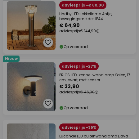
adviesprijs -€ 80,00
Lindby LED sokkellamp Antje,
bewegingsmelder, IP44
€ 64,90
adviesprijs
€ 144,90
Op voorraad
Nieuw
adviesprijs -27%
PRIOS LED-zonne-wandlamp Kalen, 17
cm, zwart, met sensor
€ 33,90
adviesprijs
€ 46,90
Op voorraad
adviesprijs -35%
Lucande LED buitenwandlamp Dava