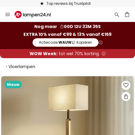
Keuze uit 50.000 lampen
Ga
naar
de
ken
Nog maar
00D 12U 33M 34S
inhoud
EXTRA 10% vanaf €99 & 13% vanaf €159
Actiecode:
WAUW
Kopiëren
WOW Week:
tot wel 70% korting
Vloerlampen
Ga
Nieuw
naar
het
einde
van
de
afbeeldingen-
gallerij