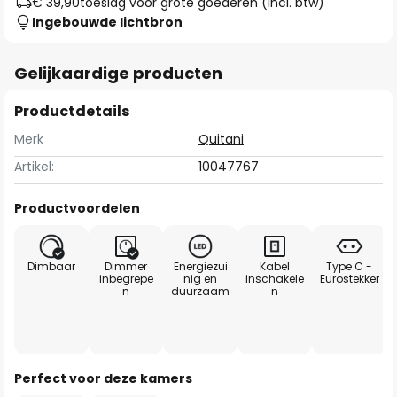
€ 39,90
toeslag voor grote goederen (incl. btw)
Ingebouwde lichtbron
Gelijkaardige producten
Productdetails
Merk
Quitani
Artikel:
10047767
Productvoordelen
Dimbaar
Dimmer
Energiezui
Kabel
Type C -
inbegrepe
nig en
inschakele
Eurostekker
n
duurzaam
n
Perfect voor deze kamers