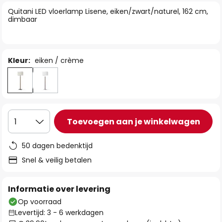
van
Quitani LED vloerlamp Lisene, eiken/zwart/naturel, 162 cm,
de
dimbaar
afbeeldingen-
gallerij
Kleur:
eiken / crème
Toevoegen aan je winkelwagen
1
50 dagen bedenktijd
Snel & veilig betalen
Informatie over levering
Op voorraad
Levertijd: 3 - 6 werkdagen