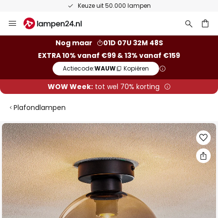
Keuze uit 50.000 lampen
Ga
naar
de
ken
Nog maar
01D 07U 32M 48S
inhoud
EXTRA 10% vanaf €99 & 13% vanaf €159
Actiecode:
WAUW
Kopiëren
WOW Week:
tot wel 70% korting
Plafondlampen
Ga
naar
het
einde
van
de
afbeeldingen-
gallerij