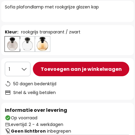
van
Sofia plafondlamp met rookgrijze glazen kap
de
afbeeldingen-
gallerij
Kleur:
rookgrijs transparant / zwart
Toevoegen aan je winkelwagen
1
50 dagen bedenktijd
Snel & veilig betalen
Informatie over levering
Op voorraad
Levertijd: 2 - 4 werkdagen
Geen lichtbron
inbegrepen