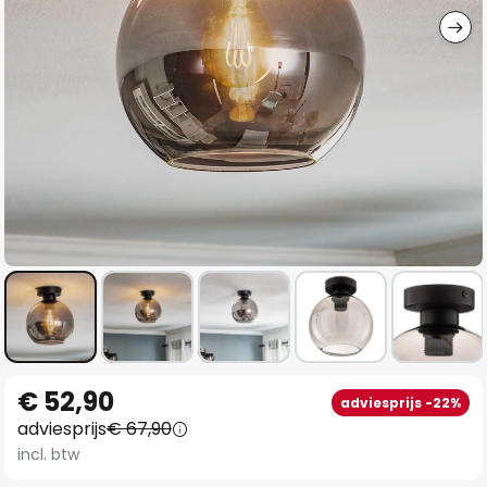
Ga
€ 52,90
adviesprijs -22%
naar
adviesprijs
€ 67,90
het
incl. btw
begin