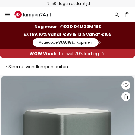
50 dagen bedenktijd
Ga
naar
de
ken
Nog maar
02D 04U 23M 15S
inhoud
EXTRA 10% vanaf €99 & 13% vanaf €159
Actiecode:
WAUW
Kopiëren
WOW Week:
tot wel 70% korting
Slimme wandlampen buiten
Ga
naar
het
einde
van
de
afbeeldingen-
gallerij