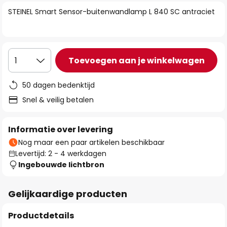
van
STEINEL Smart Sensor-buitenwandlamp L 840 SC antraciet
de
afbeeldingen-
gallerij
Toevoegen aan je winkelwagen
1
50 dagen bedenktijd
Snel & veilig betalen
Informatie over levering
Nog maar een paar artikelen beschikbaar
Levertijd: 2 - 4 werkdagen
Ingebouwde lichtbron
Gelijkaardige producten
Productdetails