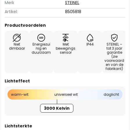
Merk
STEINEL
Artikel:
8505818
Productvoordelen
Niet
Energiezui
Met
IP44
STEINEL –
dimbaar
nig en
bewegings
tot 3 jaar
duurzaam
sensor
garantie
(zie
voorwaard
en van de
fabrikant)
Lichteffect
warm-wit
universeel wit
daglicht
3000 Kelvin
Lichtsterkte