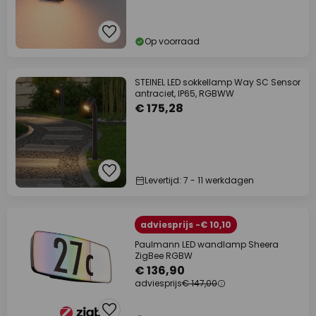
Op voorraad
STEINEL LED sokkellamp Way SC Sensor
antraciet, IP65, RGBWW
€ 175,28
Levertijd: 7 - 11 werkdagen
adviesprijs -€ 10,10
Paulmann LED wandlamp Sheera
ZigBee RGBW
€ 136,90
adviesprijs
€ 147,00