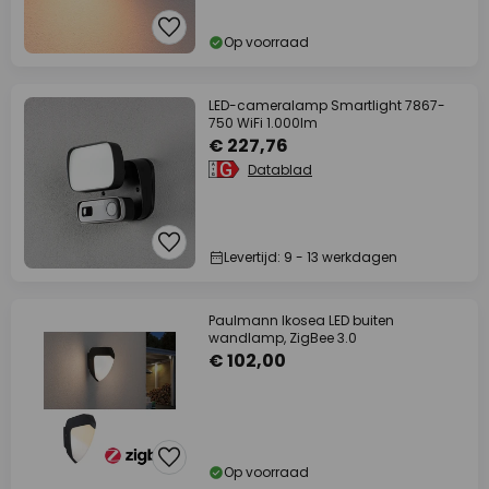
Op voorraad
LED-cameralamp Smartlight 7867-
750 WiFi 1.000lm
€ 227,76
Datablad
Levertijd: 9 - 13 werkdagen
Paulmann Ikosea LED buiten
wandlamp, ZigBee 3.0
€ 102,00
Op voorraad