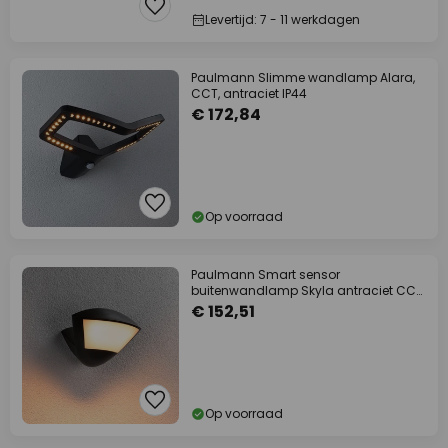
Levertijd: 7 - 11 werkdagen
Paulmann Slimme wandlamp Alara,
CCT, antraciet IP44
€ 172,84
Op voorraad
Paulmann Smart sensor
buitenwandlamp Skyla antraciet CCT
IP44
€ 152,51
Op voorraad