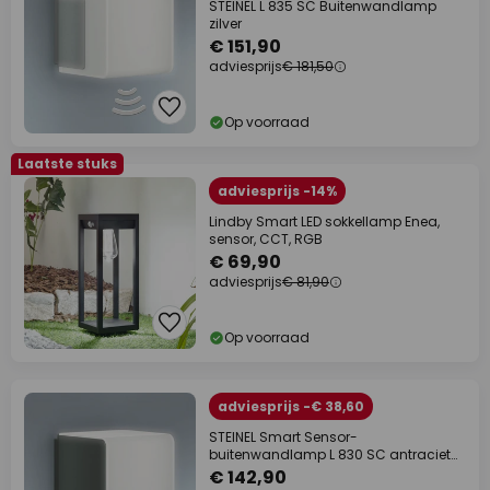
STEINEL L 835 SC Buitenwandlamp
zilver
€ 151,90
adviesprijs
€ 181,50
Op voorraad
Laatste stuks
adviesprijs -14%
Lindby Smart LED sokkellamp Enea,
sensor, CCT, RGB
€ 69,90
adviesprijs
€ 81,90
Op voorraad
adviesprijs -€ 38,60
STEINEL Smart Sensor-
buitenwandlamp L 830 SC antraciet
IP44
€ 142,90