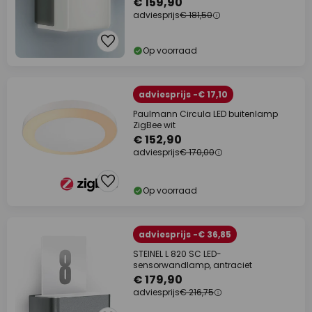
€ 159,90
adviesprijs
€ 181,50
Op voorraad
adviesprijs -€ 17,10
Paulmann Circula LED buitenlamp
ZigBee wit
€ 152,90
adviesprijs
€ 170,00
Op voorraad
adviesprijs -€ 36,85
STEINEL L 820 SC LED-
sensorwandlamp, antraciet
€ 179,90
adviesprijs
€ 216,75