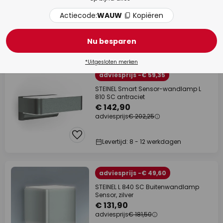
€ 131,90
Actiecode:
WAUW
Kopiëren
adviesprijs
€ 191,86
Nu besparen
Op voorraad
*Uitgesloten merken
adviesprijs -€ 59,35
STEINEL Smart Sensor-wandlamp L
810 SC antraciet
€ 142,90
adviesprijs
€ 202,25
Levertijd: 8 - 12 werkdagen
adviesprijs -€ 49,60
STEINEL L 840 SC Buitenwandlamp
Sensor, zilver
€ 131,90
adviesprijs
€ 181,50