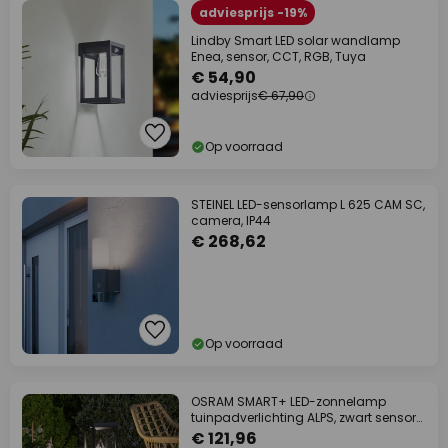
adviesprijs -19%
Lindby Smart LED solar wandlamp
Enea, sensor, CCT, RGB, Tuya
€ 54,90
adviesprijs
€ 67,90
Op voorraad
STEINEL LED-sensorlamp L 625 CAM SC,
camera, IP44
€ 268,62
Op voorraad
OSRAM SMART+ LED-zonnelamp
tuinpadverlichting ALPS, zwart sensor
IP44
€ 121,96