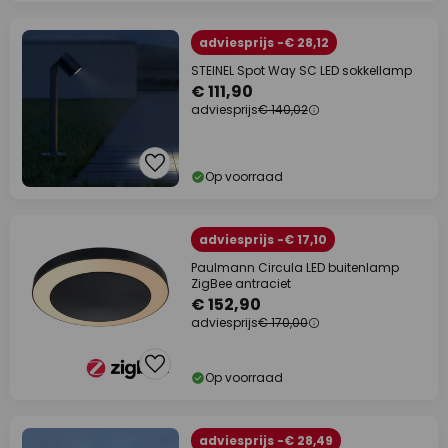
adviesprijs -€ 28,12
STEINEL Spot Way SC LED sokkellamp
€ 111,90
adviesprijs
€ 140,02
Op voorraad
adviesprijs -€ 17,10
Paulmann Circula LED buitenlamp
ZigBee antraciet
€ 152,90
adviesprijs
€ 170,00
Op voorraad
adviesprijs -€ 28,49