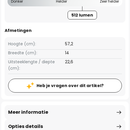
Donker
Helder
Zeer helder
512 lumen
Afmetingen
Hoogte (cm):
57,2
Breedte (cm):
14
Uitsteeklengte / diepte
22,6
(cm):
Heb je vragen over dit artikel?
Meer informatie
Opties details