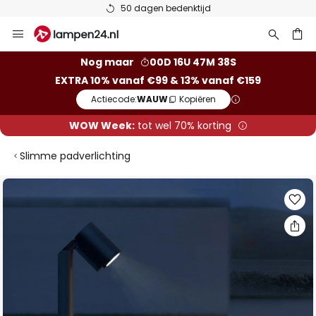
50 dagen bedenktijd
Ga
naar
de
ken
Nog maar
00D 16U 47M 37S
inhoud
EXTRA 10% vanaf €99 & 13% vanaf €159
Actiecode:
WAUW
Kopiëren
WOW Week:
tot wel 70% korting
Slimme padverlichting
Ga
naar
het
einde
van
de
afbeeldingen-
gallerij