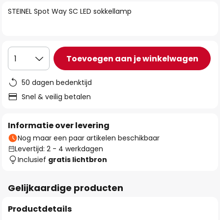
van
STEINEL Spot Way SC LED sokkellamp
de
afbeeldingen-
gallerij
Toevoegen aan je winkelwagen
1
50 dagen bedenktijd
Snel & veilig betalen
Informatie over levering
Nog maar een paar artikelen beschikbaar
Levertijd: 2 - 4 werkdagen
Inclusief
gratis lichtbron
Gelijkaardige producten
Productdetails