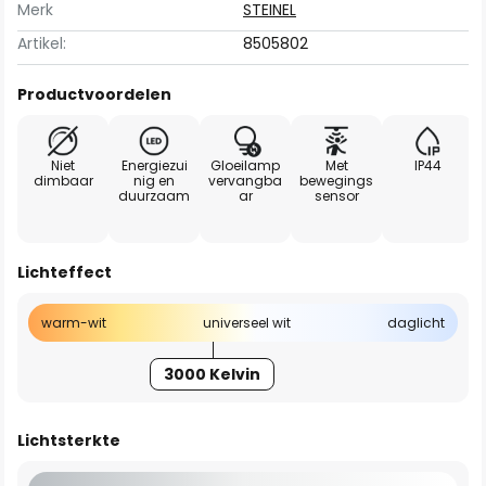
Merk
STEINEL
Artikel:
8505802
Productvoordelen
Niet
Energiezui
Gloeilamp
Met
IP44
dimbaar
nig en
vervangba
bewegings
duurzaam
ar
sensor
Lichteffect
warm-wit
universeel wit
daglicht
3000 Kelvin
Lichtsterkte