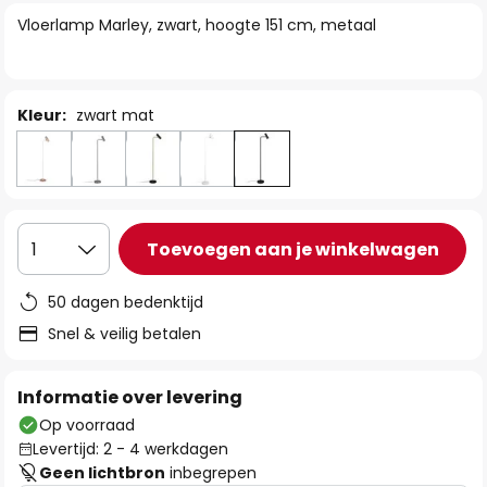
van
Vloerlamp Marley, zwart, hoogte 151 cm, metaal
de
afbeeldingen-
gallerij
Kleur:
zwart mat
Toevoegen aan je winkelwagen
1
50 dagen bedenktijd
Snel & veilig betalen
Informatie over levering
Op voorraad
Levertijd: 2 - 4 werkdagen
Geen lichtbron
inbegrepen