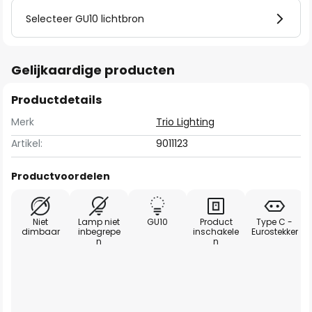
Selecteer GU10 lichtbron
Gelijkaardige producten
Productdetails
Merk
Trio Lighting
Artikel:
9011123
Productvoordelen
Niet
Lamp niet
GU10
Product
Type C -
dimbaar
inbegrepe
inschakele
Eurostekker
n
n