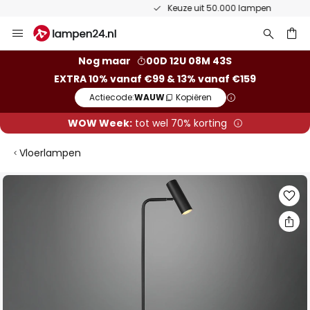
Keuze uit 50.000 lampen
Ga
naar
de
ken
Nog maar
00D 12U 08M 43S
inhoud
EXTRA 10% vanaf €99 & 13% vanaf €159
Actiecode:
WAUW
Kopiëren
WOW Week:
tot wel 70% korting
Vloerlampen
Ga
naar
het
einde
van
de
afbeeldingen-
gallerij