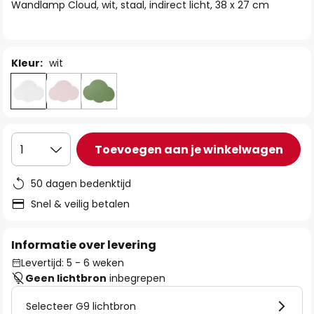
van
Wandlamp Cloud, wit, staal, indirect licht, 38 x 27 cm
de
afbeeldingen-
gallerij
Kleur:
wit
Toevoegen aan je winkelwagen
1
50 dagen bedenktijd
Snel & veilig betalen
Informatie over levering
Levertijd: 5 - 6 weken
Geen lichtbron
inbegrepen
Selecteer G9 lichtbron