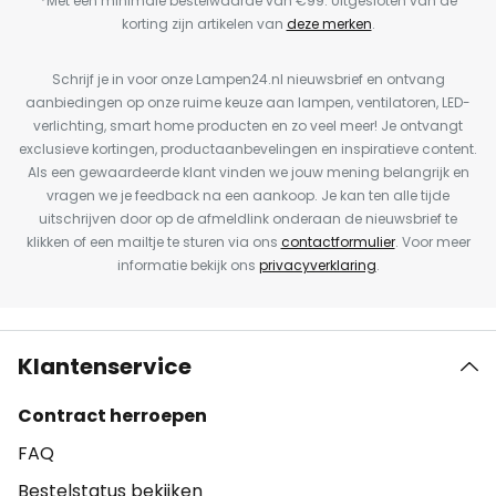
*Met een minimale bestelwaarde van €99. Uitgesloten van de
korting zijn artikelen van
deze merken
.
Schrijf je in voor onze Lampen24.nl nieuwsbrief en ontvang
aanbiedingen op onze ruime keuze aan lampen, ventilatoren, LED-
verlichting, smart home producten en zo veel meer! Je ontvangt
exclusieve kortingen, productaanbevelingen en inspiratieve content.
Als een gewaardeerde klant vinden we jouw mening belangrijk en
vragen we je feedback na een aankoop. Je kan ten alle tijde
uitschrijven door op de afmeldlink onderaan de nieuwsbrief te
klikken of een mailtje te sturen via ons
contactformulier
. Voor meer
informatie bekijk ons
privacyverklaring
.
Klantenservice
Contract herroepen
FAQ
Bestelstatus bekijken