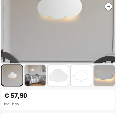
Ga
€ 57,90
naar
het
incl. btw
begin