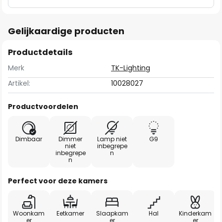
Gelijkaardige producten
Productdetails
Merk
TK-Lighting
Artikel:
10028027
Productvoordelen
Dimbaar
Dimmer
Lamp niet
G9
niet
inbegrepe
inbegrepe
n
n
Perfect voor deze kamers
Woonkam
Eetkamer
Slaapkam
Hal
Kinderkam
er
er
er