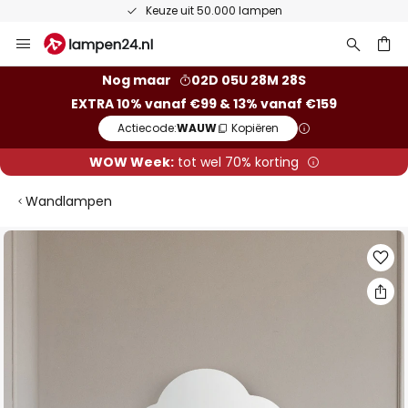
Keuze uit 50.000 lampen
Ga
naar
de
ken
Nog maar
02D 05U 28M 28S
inhoud
EXTRA 10% vanaf €99 & 13% vanaf €159
Actiecode:
WAUW
Kopiëren
WOW Week:
tot wel 70% korting
Wandlampen
Ga
naar
het
einde
van
de
afbeeldingen-
gallerij