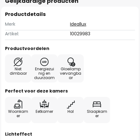
Gelijkaardige producten
Productdetails
Merk
Ideallux
Artikel:
10029983
Productvoordelen
Niet
Energiezui
Gloeilamp
dimbaar
nig en
vervangba
duurzaam
ar
Perfect voor deze kamers
Woonkam
Eetkamer
Hal
Slaapkam
er
er
Lichteffect