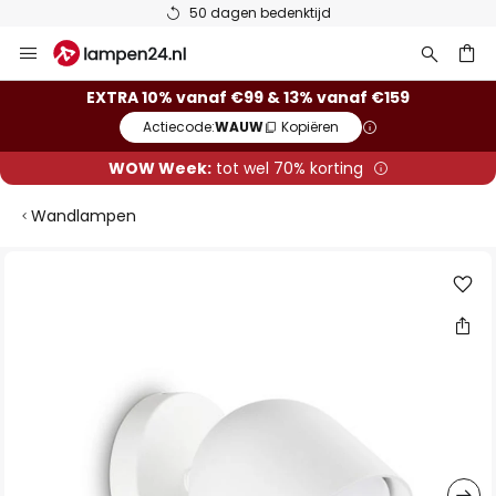
50 dagen bedenktijd
Ga
naar
de
ken
EXTRA 10% vanaf €99 & 13% vanaf €159
inhoud
Actiecode:
WAUW
Kopiëren
WOW Week:
tot wel 70% korting
Wandlampen
Ga
naar
het
einde
van
de
afbeeldingen-
gallerij