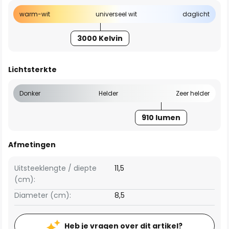
warm-wit
universeel wit
daglicht
3000 Kelvin
Lichtsterkte
Donker
Helder
Zeer helder
910 lumen
Afmetingen
Uitsteeklengte / diepte
11,5
(cm):
Diameter (cm):
8,5
Heb je vragen over dit artikel?