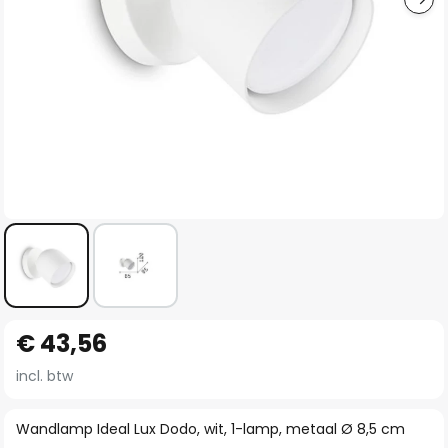
Ga
€ 43,56
naar
het
incl. btw
begin
van
Wandlamp Ideal Lux Dodo, wit, 1-lamp, metaal Ø 8,5 cm