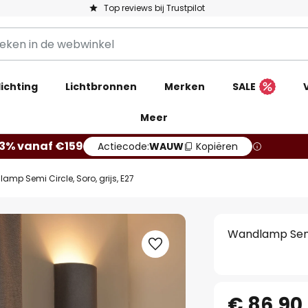
Top reviews bij Trustpilot
ichting
Lichtbronnen
Merken
SALE
Meer
13% vanaf €159
Actiecode:
WAUW
Kopiëren
mp Semi Circle, Soro, grijs, E27
Wandlamp Semi C
€ 86,90