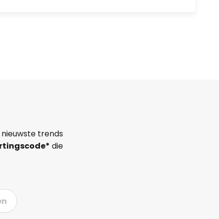
 nieuwste trends
rtingscode*
die
en