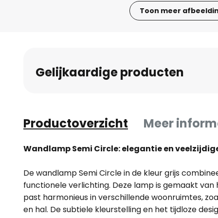
Toon meer afbeeldi
Ga
naar
het
begin
Gelijkaardige producten
van
de
afbeeldingen-
gallerij
Productoverzicht
Meer inform
Wandlamp Semi Circle: elegantie en veelzijdi
De wandlamp Semi Circle in de kleur grijs combinee
functionele verlichting. Deze lamp is gemaakt va
past harmonieus in verschillende woonruimtes, z
en hal. De subtiele kleurstelling en het tijdloze d