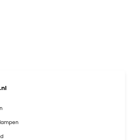
nl
en
0 lampen
jd