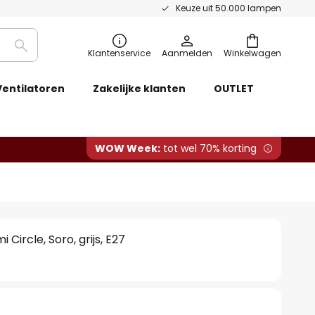
Keuze uit 50.000 lampen
Zoeken
Klantenservice
Aanmelden
Winkelwagen
Ventilatoren
Zakelijke klanten
OUTLET
WOW Week:
tot wel 70% korting
ircle, Soro, grijs, E27