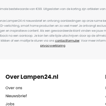
imale bestelwaarde van €99. Uitgesloten van de korting zijn artikelen va
or onze Lampen24.nl nieuwsbrief en ontvang aanbiedingen op onze ruime 
LED-verlichting, smart home producten en zo veel meer! Je ontvangt exclus
en en inspiratieve content. Als een gewaardeerde klant vinden we jouw m
dback na een aankoop. Je kan ten alle tijde uitschrijven door op de afmel
 klikken of een mailtje te sturen via ons
contactformulier
. Voor meer inform
privacyverklaring
.
Over Lampen24.nl
Over ons
Nieuwsbrief
Jobs