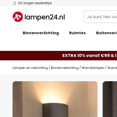
Ga
50 dagen bedenktijd
naar
Je
de
kunt
inhoud
hier
Binnenverlichting
Ruimtes
zoeken
Buitenverl
in
de
webwinkel
EXTRA 10% vanaf €99 & 
Lampen en verlichting
Binnenverlichting
Wandlampen
Wandla
Ga
naar
het
einde
van
de