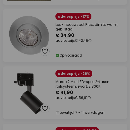
adviesprijs -17%
Led-inbouwspot Rico, dim to warm,
geb. staal
€ 34,90
adviesprijs
€ 42,45
Op voorraad
adviesprijs -26%
Marco 2 Mini LED-spot, 2-fasen
railsysteem, zwart, 2.800K
€ 41,90
adviesprijs
€ 56,61
Levertijd: 7 - 11 werkdagen