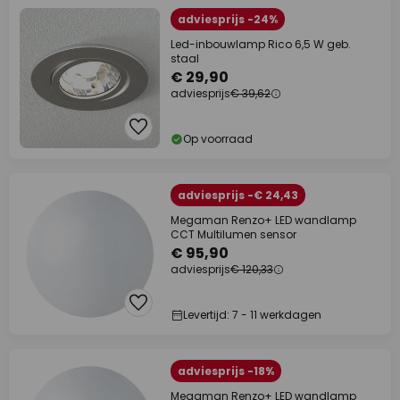
adviesprijs -24%
Led-inbouwlamp Rico 6,5 W geb.
staal
€ 29,90
adviesprijs
€ 39,62
Op voorraad
adviesprijs -€ 24,43
Megaman Renzo+ LED wandlamp
CCT Multilumen sensor
€ 95,90
adviesprijs
€ 120,33
Levertijd: 7 - 11 werkdagen
adviesprijs -18%
Megaman Renzo+ LED wandlamp