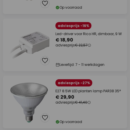
Op voorraad
adviesprijs -16%
Led-driver voor Rico HR, dimbaar, 9 W
€ 18,90
adviesprijs
€ 22,57
Levertijd: 7 - 11 werkdagen
adviesprijs -27%
E27 8.5W LED planten lamp PAR38 35°
€ 29,90
adviesprijs
€ 41,40
Op voorraad