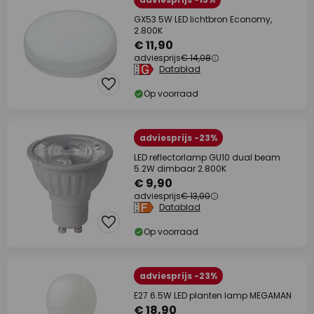
GX53 5W LED lichtbron Economy,
2.800K
€ 11,90
adviesprijs
€ 14,08
Datablad
Op voorraad
adviesprijs -23%
LED reflectorlamp GU10 dual beam
5.2W dimbaar 2.800K
€ 9,90
adviesprijs
€ 13,00
Datablad
Op voorraad
adviesprijs -23%
E27 6.5W LED planten lamp MEGAMAN
€ 18,90