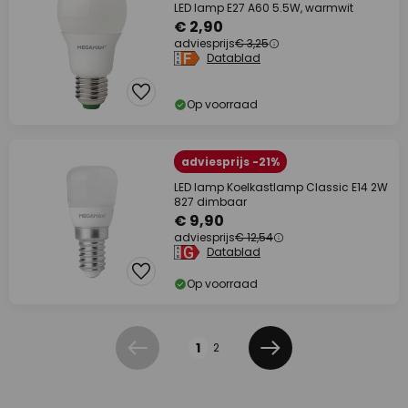
LED lamp E27 A60 5.5W, warmwit
€ 2,90
adviesprijs
€ 3,25
Datablad
Op voorraad
adviesprijs -21%
LED lamp Koelkastlamp Classic E14 2W
827 dimbaar
€ 9,90
adviesprijs
€ 12,54
Datablad
Op voorraad
Pagina
1
2
Vorige
Volgende