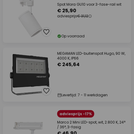
Spot Mora GU10 voor 3-fase-rail wit
€ 25,90
adviesprijs
€ 31,12
Op voorraad
MEGAMAN LED-buitenspot Hugo, 90 W,
4000 K, IP66
€ 245,64
Levertijd: 7 - 11 werkdagen
adviesprijs -17%
Marco 2 Mini LED-spot, wit, 2.800 K, 24°
/ 36°, 3-fasig
€ 46,90