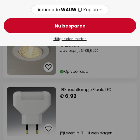
Actiecode:
WAUW
Kopiëren
Op voorraad
Nu besparen
adviesprijs -24%
Led-inbouwlamp Rico 6,5 W wit
*Uitgesloten merken
€ 29,90
adviesprijs
€ 39,62
Op voorraad
LED nachtlampje Plaats LED
€ 6,92
Levertijd: 7 - 11 werkdagen