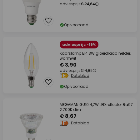
adviesprijs
€ 24,64
Op voorraad
adviesprijs -19%
Kaarslamp E14 3W gloeidraad helder,
warmwit
€ 3,90
adviesprijs
€ 4,82
Datablad
Op voorraad
MEGAMAN GU10 4,7W LED reflector Ra97
2.700K dim
€ 8,67
Datablad