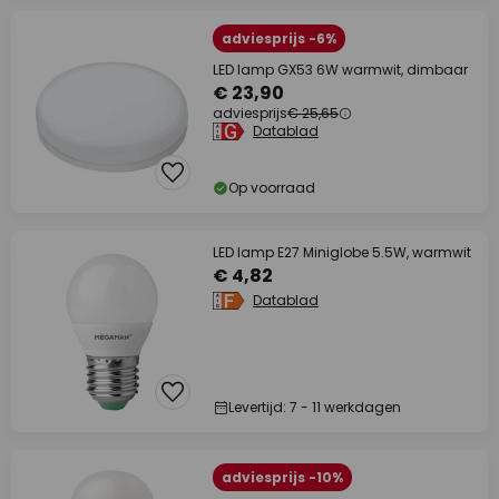
adviesprijs -6%
LED lamp GX53 6W warmwit, dimbaar
€ 23,90
adviesprijs
€ 25,65
Datablad
Op voorraad
LED lamp E27 Miniglobe 5.5W, warmwit
€ 4,82
Datablad
Levertijd: 7 - 11 werkdagen
adviesprijs -10%