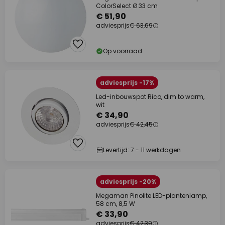
ColorSelect Ø 33 cm
€ 51,90
adviesprijs
€ 63,69
Op voorraad
adviesprijs -17%
Led-inbouwspot Rico, dim to warm,
wit
€ 34,90
adviesprijs
€ 42,45
Levertijd: 7 - 11 werkdagen
adviesprijs -20%
Megaman Pinolite LED-plantenlamp,
58 cm, 8,5 W
€ 33,90
adviesprijs
€ 42,39