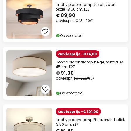
Lindby plafondlamp Jusari, zwart,
textiel, Ø 56 cm, E27
€ 89,90
adviesprijs
€ 134,90
Op voorraad
adviesprijs -€ 14,00
Rondo plafondlamp, beige, metaal, Ø
45 cm, E27
€ 91,90
adviesprijs
€ 105,90
Op voorraad
adviesprijs -€ 101,00
Lindby plafondlamp Pikka, bruin, textiel,
Ø 50 cm, E27
€ 91,90