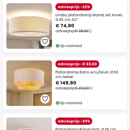
adviesprijs -22%
Lindby plafondlamp Mariat, wit, linnen,
Ø 45 cm, E27
€ 74,90
adviesprijs
€ 96,90
Op voorraad
adviesprijs -€ 63,00
Plafondlamp Boho, ecru/bruin, Ø 60
cm, textiel
€ 149,90
adviesprijs
€ 212,90
Op voorraad
adviesprijs -33%
Plafondlamp Rondo Kids, Ø 38 cm,