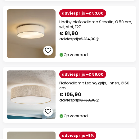
adviesprijs -€ 53,00
Lindby plafondlamp Sebatin, Ø 50 cm,
wit, stof, E27
€ 81,90
adviesprijs
€ 134,90
Op voorraad
adviesprijs -€ 58,00
Plafondlamp Leano, grijs, linnen, Ø 50
cm
€ 105,90
adviesprijs
€ 163,90
Op voorraad
adviesprijs -9%