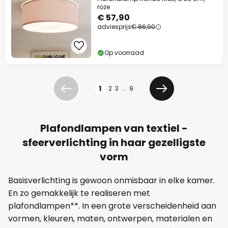
roze
€ 57,90
adviesprijs
€ 86,90
Op voorraad
Pagina
1
2
3
...
9
Vorige
Volgende
Plafondlampen van textiel -
sfeerverlichting in haar gezelligste
vorm
Basisverlichting is gewoon onmisbaar in elke kamer.
En zo gemakkelijk te realiseren met
plafondlampen**. In een grote verscheidenheid aan
vormen, kleuren, maten, ontwerpen, materialen en