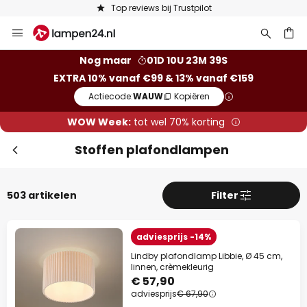
Keuze uit 50.000 lampen
Ga
naar
de
ken
Nog maar
01D 10U 23M 37S
inhoud
EXTRA 10% vanaf €99 & 13% vanaf €159
Slui
Actiecode:
WAUW
Kopiëren
WOW Week:
tot wel 70% korting
Stoffen plafondlampen
503 artikelen
Filter
adviesprijs -14%
Lindby plafondlamp Libbie, Ø 45 cm,
linnen, crèmekleurig
Extra korting
€ 57,90
adviesprijs
€ 67,90