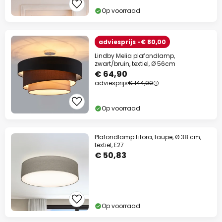
Op voorraad
adviesprijs -€ 80,00
Lindby Melia plafondlamp,
zwart/bruin, textiel, Ø 56cm
€ 64,90
adviesprijs
€ 144,90
Op voorraad
Plafondlamp Litora, taupe, Ø 38 cm,
textiel, E27
€ 50,83
Op voorraad