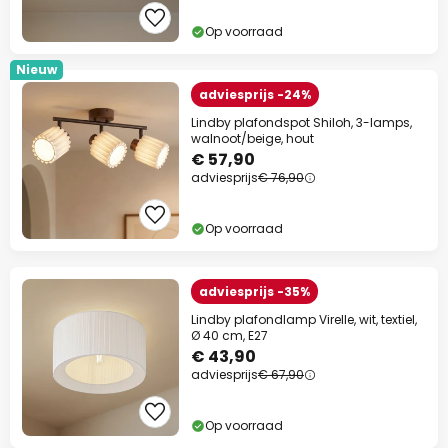
10% korting
vanaf €99
Op voorraad
13% korting
vanaf €159
Nieuw
op bijna alles*
adviesprijs -24%
Lindby plafondspot Shiloh, 3-lamps,
Actiecode:
WAUW
Kopiëren
walnoot/beige, hout
€ 57,90
Nu besparen
adviesprijs
€ 76,90
*Uitgesloten merken
Op voorraad
adviesprijs -35%
Lindby plafondlamp Virelle, wit, textiel,
Ø 40 cm, E27
€ 43,90
adviesprijs
€ 67,90
Op voorraad