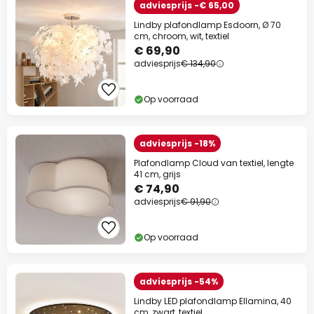
adviesprijs -€ 65,00
Lindby plafondlamp Esdoorn, Ø 70
cm, chroom, wit, textiel
€ 69,90
adviesprijs
€ 134,90
Op voorraad
adviesprijs -18%
Plafondlamp Cloud van textiel, lengte
41 cm, grijs
€ 74,90
adviesprijs
€ 91,90
Op voorraad
adviesprijs -54%
Lindby LED plafondlamp Ellamina, 40
cm, zwart, textiel