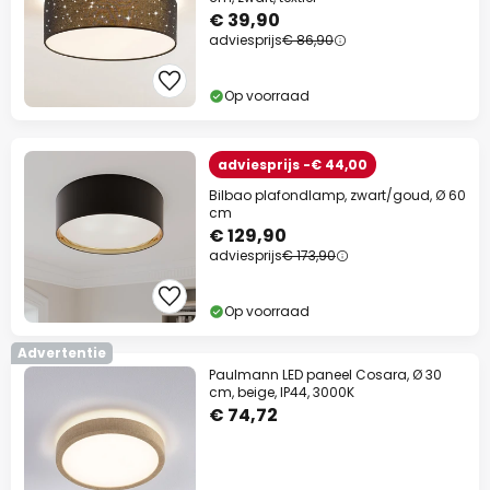
€ 39,90
adviesprijs
€ 86,90
Op voorraad
adviesprijs -€ 44,00
Bilbao plafondlamp, zwart/goud, Ø 60
cm
€ 129,90
adviesprijs
€ 173,90
Op voorraad
Advertentie
Paulmann LED paneel Cosara, Ø 30
cm, beige, IP44, 3000K
€ 74,72