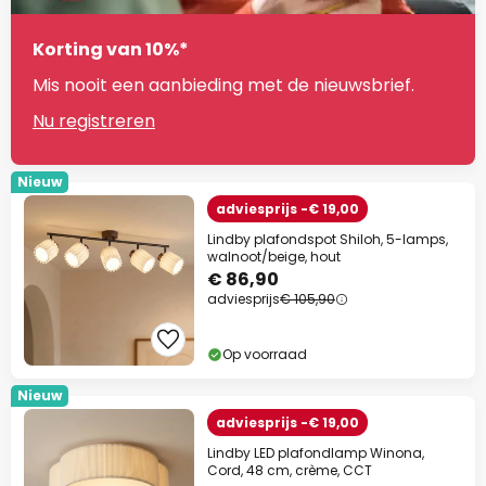
Korting van 10%*
Mis nooit een aanbieding met de nieuwsbrief.
Nu registreren
Nieuw
adviesprijs -€ 19,00
Lindby plafondspot Shiloh, 5-lamps,
walnoot/beige, hout
€ 86,90
adviesprijs
€ 105,90
Op voorraad
Nieuw
adviesprijs -€ 19,00
Lindby LED plafondlamp Winona,
Cord, 48 cm, crème, CCT