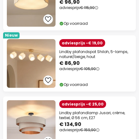
€ 96,90
adviesprijs
€ 115,90
Op voorraad
Nieuw
adviesprijs -€ 19,00
Lindby plafondspot Shiloh, 5-lamps,
naturel/beige, hout
€ 86,90
adviesprijs
€ 105,90
Op voorraad
adviesprijs -€ 25,00
Lindby plafondlamp Jusari, crème,
textiel, Ø 56 cm, E27
€ 134,90
adviesprijs
€ 159,90