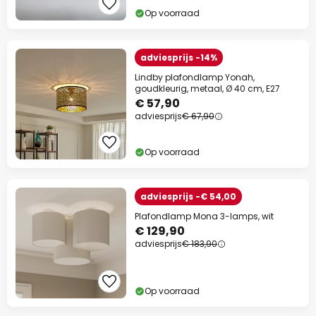
Op voorraad
adviesprijs -14%
Lindby plafondlamp Yonah,
goudkleurig, metaal, Ø 40 cm, E27
€ 57,90
adviesprijs
€ 67,90
Op voorraad
adviesprijs -€ 54,00
Plafondlamp Mona 3-lamps, wit
€ 129,90
adviesprijs
€ 183,90
Op voorraad