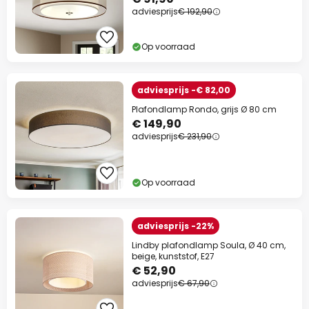
adviesprijs
€ 192,90
Op voorraad
adviesprijs -€ 82,00
Plafondlamp Rondo, grijs Ø 80 cm
€ 149,90
adviesprijs
€ 231,90
Op voorraad
adviesprijs -22%
Lindby plafondlamp Soula, Ø 40 cm,
beige, kunststof, E27
€ 52,90
adviesprijs
€ 67,90