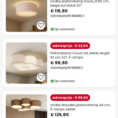
Lindby plafondlamp Soula, Ø 60 cm,
beige, kunststof, E27
€ 115,90
adviesprijs
€ 144,90
Op voorraad
adviesprijs -€ 22,00
Plafondlamp Cloud, wit, textiel, lengte
62 cm, E27, 4-lamps.
€ 99,90
adviesprijs
€ 121,90
Op voorraad
adviesprijs -€ 58,00
Lindby Maureka plafondlamp, 94 cm,
6-lamps, textiel
€ 125,90