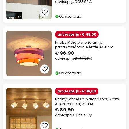
adviesprijs
€ 183,90
Op voorraad
adviesprijs -€ 48,00
Lindby Melia plafondlamp,
paars/roze/oranje, textiel, Ø56cm
€ 96,90
adviesprijs
€ 144,90
Op voorraad
adviesprijs -€ 36,00
Lindby Wanessa plafondspot, 67cm,
4-lamps, hout, wit, E14
€ 89,90
adviesprijs
€ 125,90