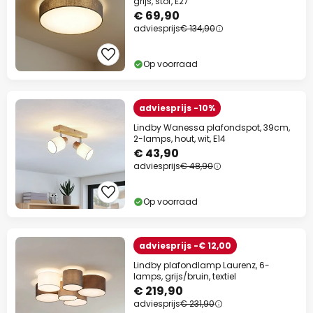
grijs, stof, E27
€ 69,90
adviesprijs
€ 134,90
Op voorraad
adviesprijs -10%
Lindby Wanessa plafondspot, 39cm,
2-lamps, hout, wit, E14
€ 43,90
adviesprijs
€ 48,90
Op voorraad
adviesprijs -€ 12,00
Lindby plafondlamp Laurenz, 6-
lamps, grijs/bruin, textiel
€ 219,90
adviesprijs
€ 231,90