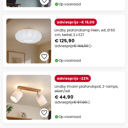
Op voorraad
adviesprijs -€ 19,00
Lindby plafondlamp Helin, wit, Ø 60
cm, textiel, 3 x E27
€ 125,90
adviesprijs
€ 144,90
Op voorraad
adviesprijs -22%
Lindby Imarin plafondspot, 2-lamps,
eiken/wit
€ 44,90
adviesprijs
€ 57,90
Op voorraad