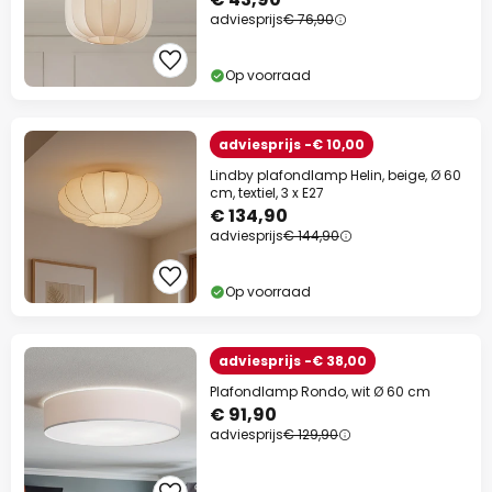
adviesprijs
€ 76,90
Op voorraad
adviesprijs -€ 10,00
Lindby plafondlamp Helin, beige, Ø 60
cm, textiel, 3 x E27
€ 134,90
adviesprijs
€ 144,90
Op voorraad
adviesprijs -€ 38,00
Plafondlamp Rondo, wit Ø 60 cm
€ 91,90
adviesprijs
€ 129,90