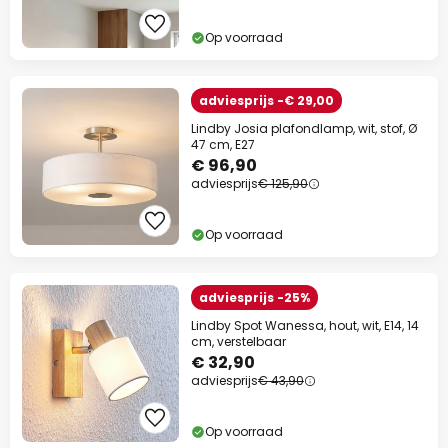
Op voorraad
adviesprijs -€ 29,00
Lindby Josia plafondlamp, wit, stof, Ø
47 cm, E27
€ 96,90
adviesprijs
€ 125,90
Op voorraad
adviesprijs -25%
Lindby Spot Wanessa, hout, wit, E14, 14
cm, verstelbaar
€ 32,90
adviesprijs
€ 43,90
Op voorraad