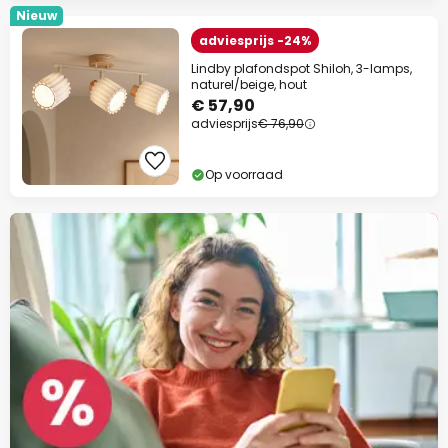
Nieuw
adviesprijs -24%
Lindby plafondspot Shiloh, 3-lamps,
naturel/beige, hout
€ 57,90
adviesprijs
€ 76,90
Op voorraad