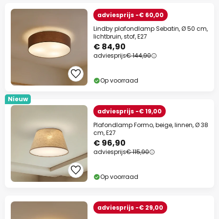
adviesprijs -€ 60,00
Lindby plafondlamp Sebatin, Ø 50 cm,
lichtbruin, stof, E27
€ 84,90
adviesprijs
€ 144,90
Op voorraad
Nieuw
adviesprijs -€ 19,00
Plafondlamp Formo, beige, linnen, Ø 38
cm, E27
€ 96,90
adviesprijs
€ 115,90
Op voorraad
adviesprijs -€ 29,00