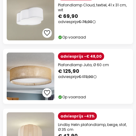
Plafondlamp Cloud, textiel, 41 x 31 cm,
wit
€ 69,90
adviesprijs
€ 76,90
Op voorraad
adviesprijs -€ 48,00
Plafondlamp Juta, Ø 60 cm
€ 125,90
adviesprijs
€ 173,90
Op voorraad
adviesprijs -43%
Lindby Helin plafondlamp, beige, stof,
Ø 35 cm
€ 43,90