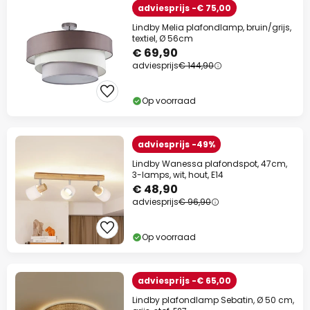
adviesprijs -€ 75,00
Lindby Melia plafondlamp, bruin/grijs,
textiel, Ø 56cm
€ 69,90
adviesprijs
€ 144,90
Op voorraad
adviesprijs -49%
Lindby Wanessa plafondspot, 47cm,
3-lamps, wit, hout, E14
€ 48,90
adviesprijs
€ 96,90
Op voorraad
adviesprijs -€ 65,00
Lindby plafondlamp Sebatin, Ø 50 cm,