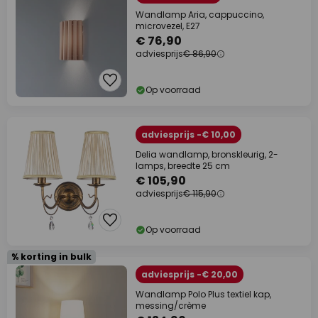
Wandlamp Aria, cappuccino,
microvezel, E27
€ 76,90
adviesprijs
€ 86,90
Op voorraad
adviesprijs -€ 10,00
Delia wandlamp, bronskleurig, 2-
lamps, breedte 25 cm
€ 105,90
adviesprijs
€ 115,90
Op voorraad
% korting in bulk
adviesprijs -€ 20,00
Wandlamp Polo Plus textiel kap,
messing/crème