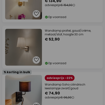
€ 134,90
adviesprijs
€ 154,90
Op voorraad
Wandlamp profiel, goud/crème,
metaal/stof, hoogte 30 cm
€ 52,90
Op voorraad
% korting in bulk
adviesprijs -22%
Wandlamp Soho cilindrisch
leeslampje zwart/goud
€ 74,90
adviesprijs
€ 96,90