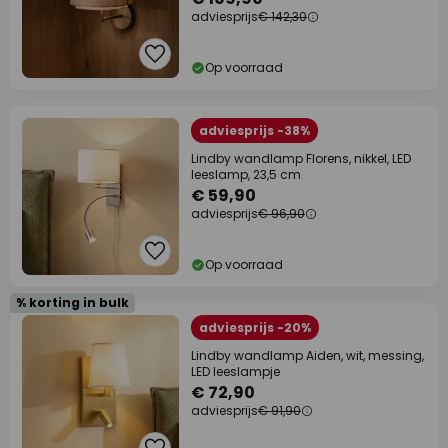
adviesprijs
€ 142,30
Op voorraad
adviesprijs -38%
Lindby wandlamp Florens, nikkel, LED
leeslamp, 23,5 cm
€ 59,90
adviesprijs
€ 96,90
Op voorraad
% korting in bulk
adviesprijs -20%
Lindby wandlamp Aiden, wit, messing,
LED leeslampje
€ 72,90
adviesprijs
€ 91,90