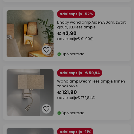
adviesprijs -52%
Lindby wandlamp Aiden, 30cm, zwart,
goud, LED leeslampje
€ 43,90
adviesprijs
€ 91,90
Op voorraad
adviesprijs -€ 50,94
Wandlamp Dream leeslampje, linnen
zand/nikkel
€ 121,90
adviesprijs
€ 172,84
Op voorraad
adviesprijs -11%