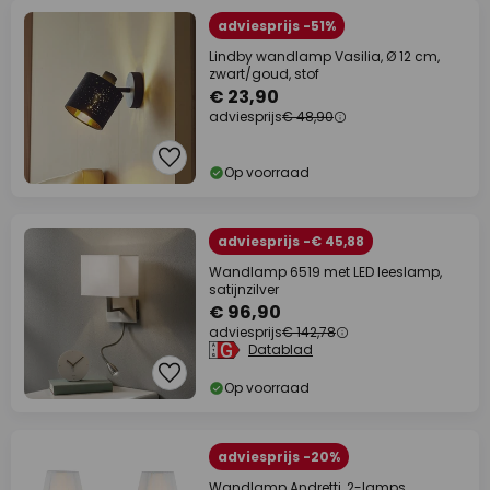
adviesprijs -51%
Lindby wandlamp Vasilia, Ø 12 cm,
zwart/goud, stof
€ 23,90
adviesprijs
€ 48,90
Op voorraad
adviesprijs -€ 45,88
Wandlamp 6519 met LED leeslamp,
satijnzilver
€ 96,90
adviesprijs
€ 142,78
Datablad
Op voorraad
adviesprijs -20%
Wandlamp Andretti, 2-lamps