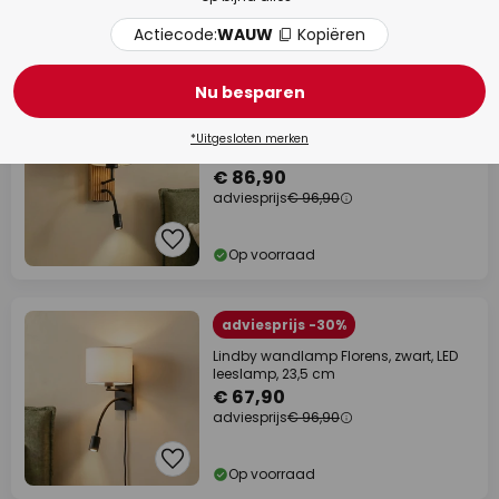
Actiecode:
WAUW
Kopiëren
Op voorraad
Nu besparen
adviesprijs -10%
Lucande wandlamp Lieske, beige,
*Uitgesloten merken
textiel, E27, LED leeslampje
€ 86,90
adviesprijs
€ 96,90
Op voorraad
adviesprijs -30%
Lindby wandlamp Florens, zwart, LED
leeslamp, 23,5 cm
€ 67,90
adviesprijs
€ 96,90
Op voorraad