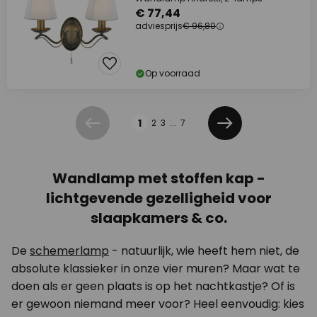
€ 77,44
adviesprijs
€ 96,80
Op voorraad
Pagina
1
2
3
...
7
Vorige
Volgende
Wandlamp met stoffen kap -
lichtgevende gezelligheid voor
slaapkamers & co.
De
schemerlamp
- natuurlijk, wie heeft hem niet, de
absolute klassieker in onze vier muren? Maar wat te
doen als er geen plaats is op het nachtkastje? Of is
er gewoon niemand meer voor? Heel eenvoudig: kies