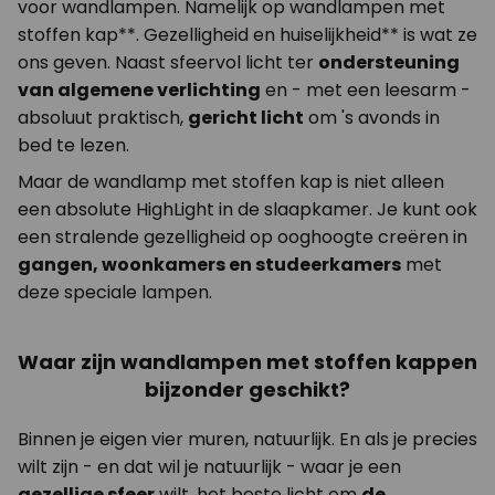
voor wandlampen. Namelijk op wandlampen met
stoffen kap**. Gezelligheid en huiselijkheid** is wat ze
ons geven. Naast sfeervol licht ter
ondersteuning
van algemene verlichting
en - met een leesarm -
absoluut praktisch,
gericht licht
om 's avonds in
bed te lezen.
Maar de wandlamp met stoffen kap is niet alleen
een absolute HighLight in de slaapkamer. Je kunt ook
een stralende gezelligheid op ooghoogte creëren in
gangen, woonkamers en studeerkamers
met
deze speciale lampen.
Waar zijn wandlampen met stoffen kappen
bijzonder geschikt?
Binnen je eigen vier muren, natuurlijk. En als je precies
wilt zijn - en dat wil je natuurlijk - waar je een
gezellige sfeer
wilt, het beste licht om
de