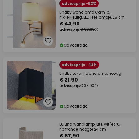
adviesprijs -53%
Lindby wandlamp Camilo,
nikkelkleurig, LED leeslampje, 28 cm
€ 44,90
adviesprijs
€ 96,90
Op voorraad
adviesprijs -43%
Lindby Lukani wandlamp, hoekig
€ 21,90
adviesprijs
€ 38,90
Op voorraad
Euluna wandlamp jute, wit/ecru,
halfronde, hoogte 24 cm
€ 67,90