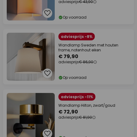
adviesprijs
€ 43,90
Op voorraad
adviesprijs -8%
Wandlamp Sweden met houten
frame, notenhout eiken
€ 79,90
adviesprijs
€ 86,90
Op voorraad
adviesprijs -11%
Wandlamp Hilton, zwart/goud
€ 72,90
adviesprijs
€ 81,90