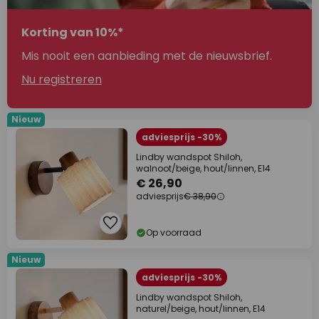
Korting van 10%*
Mis nooit een aanbieding met de nieuwsbrief.
Nu registreren
Nieuw
adviesprijs -30%
Lindby wandspot Shiloh,
walnoot/beige, hout/linnen, E14
€ 26,90
adviesprijs
€ 38,90
Op voorraad
Nieuw
adviesprijs -30%
Lindby wandspot Shiloh,
naturel/beige, hout/linnen, E14