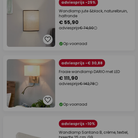
adviesprijs -25%
Wandlamp jute &black, naturelbruin,
halfronde
€ 55,90
adviesprijs
€ 74,90
Op voorraad
adviesprijs -€ 30,88
Fraaie wandlamp DARIO met LED
€ 111,90
adviesprijs
€ 142,78
Op voorraad
adviesprijs -10%
Wandlamp Santana B, crème, textiel,
breedte 25 cm, G9