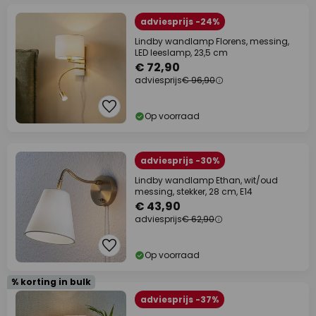
adviesprijs -24%
Lindby wandlamp Florens, messing,
LED leeslamp, 23,5 cm
€ 72,90
adviesprijs
€ 96,90
Op voorraad
adviesprijs -30%
Lindby wandlamp Ethan, wit/oud
messing, stekker, 28 cm, E14
€ 43,90
adviesprijs
€ 62,90
Op voorraad
% korting in bulk
adviesprijs -37%