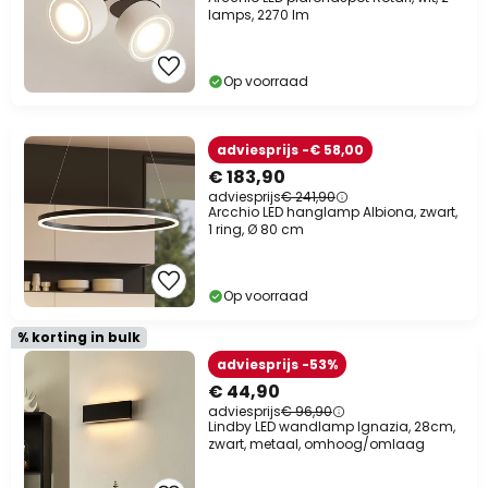
lamps, 2270 lm
Op voorraad
adviesprijs -€ 58,00
€ 183,90
adviesprijs
€ 241,90
Arcchio LED hanglamp Albiona, zwart,
1 ring, Ø 80 cm
Op voorraad
% korting in bulk
adviesprijs -53%
€ 44,90
adviesprijs
€ 96,90
Lindby LED wandlamp Ignazia, 28cm,
zwart, metaal, omhoog/omlaag