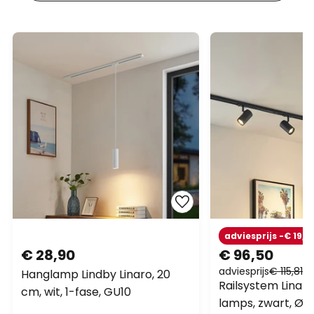
adviesprijs -€ 19,31
€ 28,90
€ 96,50
adviesprijs
€ 115,81
Hanglamp Lindby Linaro, 20
Railsystem Linaro
cm, wit, 1-fase, GU10
lamps, zwart, Ø 