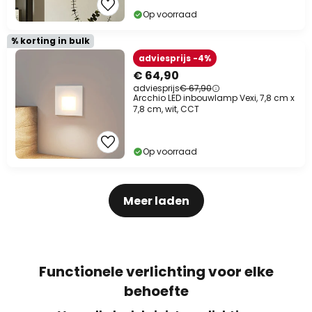
Op voorraad
% korting in bulk
adviesprijs -4%
€ 64,90
adviesprijs
€ 67,90
Arcchio LED inbouwlamp Vexi, 7,8 cm x
7,8 cm, wit, CCT
Op voorraad
Meer laden
Functionele verlichting voor elke
behoefte