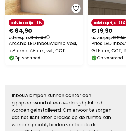
adviesprijs -4%
adviesprijs -31%
€ 64,90
€ 19,90
adviesprijs
€ 67,90
adviesprijs
€ 28,90
Arcchio LED inbouwlamp Vexi,
Prios LED inbouws
7,8 cm x 7,8 cm, wit, CCT
Ø 15 cm, CCT, IP
Op voorraad
Op voorraad
Inbouwlampen kunnen achter een
gipsplaatwand of een verlaagd plafond
worden geïnstalleerd. Om ervoor te zorgen
dat het licht later precies op de ruimte kan
worden gericht, bieden veel spots de