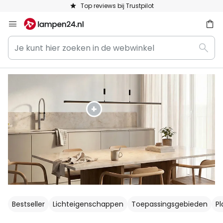
Keuze uit 50.000 lampen
Ga
naar
Je
de
ken
Zoek
kunt
inhoud
hier
zoeken
in
de
webwinkel
Bestseller
Lichteigenschappen
Toepassingsgebieden
P