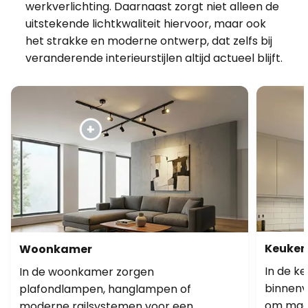
werkverlichting. Daarnaast zorgt niet alleen de
uitstekende lichtkwaliteit hiervoor, maar ook
het strakke en moderne ontwerp, dat zelfs bij
veranderende interieurstijlen altijd actueel blijft.
Keuken
Woonkamer
In de k
In de woonkamer zorgen
binnenv
plafondlampen, hanglampen of
om maal
moderne railsystemen voor een