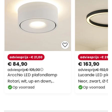
adviesprijs -€ 21,00
adviesprijs -€ 29,
€ 84,90
€ 163,90
adviesprijs
€ 105,90
adviesprijs
€ 192,90
Arcchio LED plafondlamp
Lucande LED pla
Rotari, wit, up en down,
Neor, zwart, Ø 60
aluminium
dimbaar
Op voorraad
Op voorraad