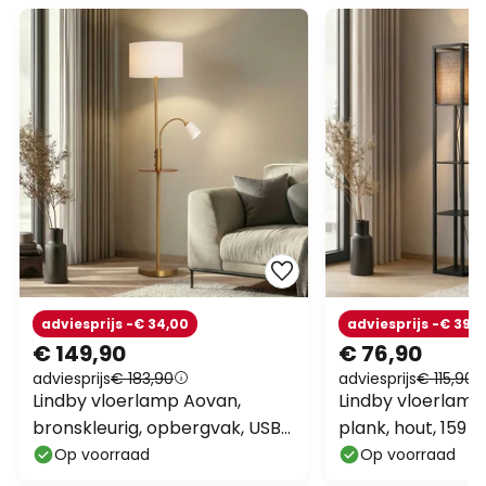
adviesprijs -€ 34,00
adviesprijs -€ 39,
€ 149,90
€ 76,90
adviesprijs
€ 183,90
adviesprijs
€ 115,90
Lindby vloerlamp Aovan,
Lindby vloerlamp 
bronskleurig, opbergvak, USB-
plank, hout, 159 
aansluiting
Op voorraad
Op voorraad