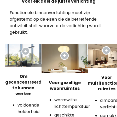
Voor elk doel de juiste verlichting
Functionele binnenverlichting moet zijn
afgestemd op de eisen die de betreffende
activiteit stelt waarvoor de verlichting wordt
gebruikt.
Om
Voor
geconcentreerd
Voor gezellige
multifunctio
te kunnen
woonruimtes
ruimtes
werken
warmwitte
dimbar
voldoende
lichttemperatuur
verlicht
helderheid
geschikte
gemakke