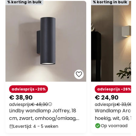
% korting in bulk
% korting in bulk
adviesprijs -20%
adviesprijs -26%
€ 38,90
€ 24,90
adviesprijs
€ 48,90
adviesprijs
€ 33,90
Lindby wandlamp Joffrey, 18
Wandlamp Arcchi
cm, zwart, omhoog/omlaag,
hoekig, wit, G9, 
GU10
Op voorraad
Levertijd: 4 - 5 weken