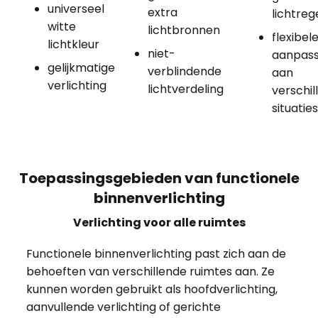
universeel
extra
lichtreg
witte
lichtbronnen
flexibel
lichtkleur
niet-
aanpass
gelijkmatige
verblindende
aan
verlichting
lichtverdeling
verschil
situatie
Toepassingsgebieden van functionele
binnenverlichting
Verlichting voor alle ruimtes
Functionele binnenverlichting past zich aan de
behoeften van verschillende ruimtes aan. Ze
kunnen worden gebruikt als hoofdverlichting,
aanvullende verlichting of gerichte