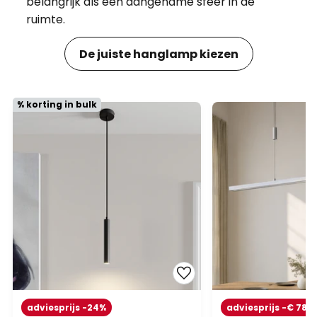
belangrijk als een aangename sfeer in de
ruimte.
De juiste hanglamp kiezen
% korting in bulk
adviesprijs -24%
adviesprijs -€ 78,