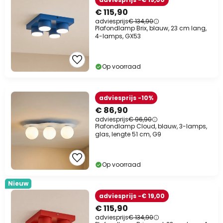
€ 115,90
adviesprijs
€ 134,90
Plafondlamp Brix, blauw, 23 cm lang,
4-lamps, GX53
Op voorraad
adviesprijs -10%
€ 86,90
adviesprijs
€ 96,90
Plafondlamp Cloud, blauw, 3-lamps,
glas, lengte 51 cm, G9
Op voorraad
Nieuw
adviesprijs -€ 19,00
€ 115,90
adviesprijs
€ 134,90