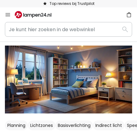
Keuze uit 50.000 lampen
Ga
naar
Je
de
ken
Zoek
kunt
inhoud
hier
zoeken
in
de
webwinkel
Planning
Lichtzones
Basisverlichting
Indirect licht
Spee