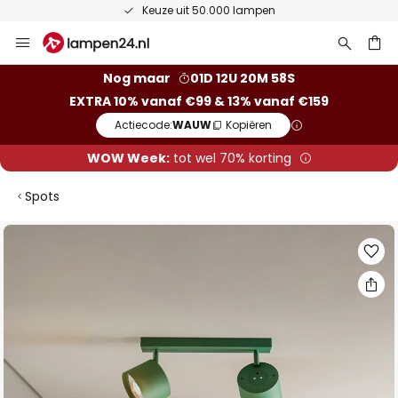
Keuze uit 50.000 lampen
Ga
naar
de
ken
Nog maar
01D 12U 20M 58S
inhoud
EXTRA 10% vanaf €99 & 13% vanaf €159
Actiecode:
WAUW
Kopiëren
WOW Week:
tot wel 70% korting
Spots
Ga
naar
het
einde
van
de
afbeeldingen-
gallerij