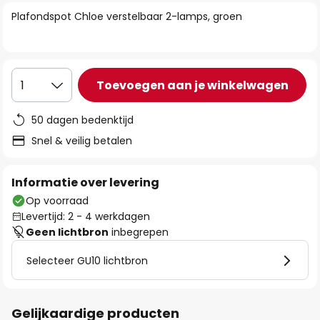
van
Plafondspot Chloe verstelbaar 2-lamps, groen
de
afbeeldingen-
gallerij
Toevoegen aan je winkelwagen
1
50 dagen bedenktijd
Snel & veilig betalen
Informatie over levering
Op voorraad
Levertijd: 2 - 4 werkdagen
Geen lichtbron
inbegrepen
Selecteer GU10 lichtbron
Gelijkaardige producten