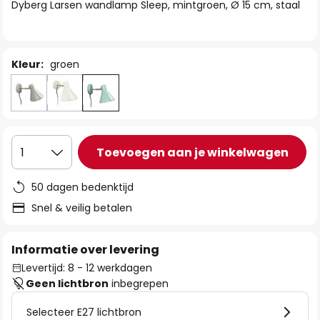
van
Dyberg Larsen wandlamp Sleep, mintgroen, Ø 15 cm, staal
de
afbeeldingen-
gallerij
Kleur:
groen
Toevoegen aan je winkelwagen
1
50 dagen bedenktijd
Snel & veilig betalen
Informatie over levering
Levertijd: 8 - 12 werkdagen
Geen lichtbron
inbegrepen
Selecteer E27 lichtbron