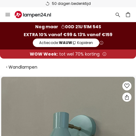
50 dagen bedenktijd
Ga
naar
de
ken
Nog maar
00D 21U 51M 53S
inhoud
EXTRA 10% vanaf €99 & 13% vanaf €159
Actiecode:
WAUW
Kopiëren
WOW Week:
tot wel 70% korting
Wandlampen
Ga
naar
het
einde
van
de
afbeeldingen-
gallerij