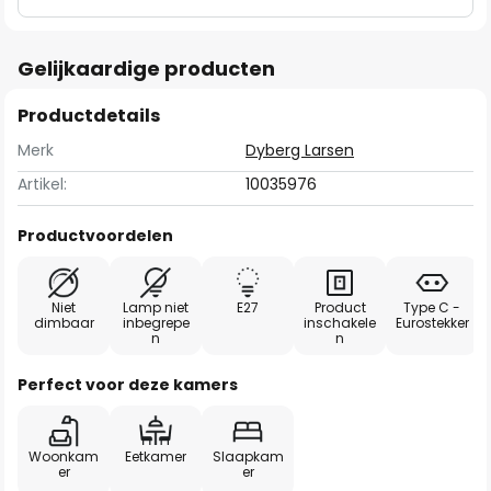
Gelijkaardige producten
Productdetails
Merk
Dyberg Larsen
Artikel:
10035976
Productvoordelen
Niet
Lamp niet
E27
Product
Type C -
dimbaar
inbegrepe
inschakele
Eurostekker
n
n
Perfect voor deze kamers
Woonkam
Eetkamer
Slaapkam
er
er