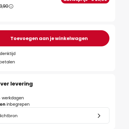
3,90
Toevoegen aan je winkelwagen
denktijd
 betalen
ver levering
- 4 werkdagen
ron
inbegrepen
lichtbron