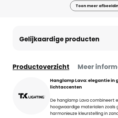
Toon meer afbeeldi
Ga
naar
het
begin
Gelijkaardige producten
van
de
afbeeldingen-
gallerij
Productoverzicht
Meer inform
Hanglamp Lava: elegantie in gl
lichtaccenten
De hanglamp Lava combineert 
hoogwaardige materialen zoals g
harmonieuze kleurstelling in za