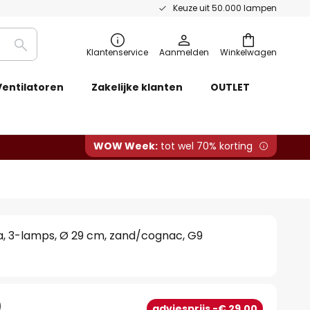
Keuze uit 50.000 lampen
Zoeken
Klantenservice
Aanmelden
Winkelwagen
Ventilatoren
Zakelijke klanten
OUTLET
WOW Week:
tot wel 70% korting
, 3-lamps, Ø 29 cm, zand/cognac, G9
0
adviesprijs -€ 29,00