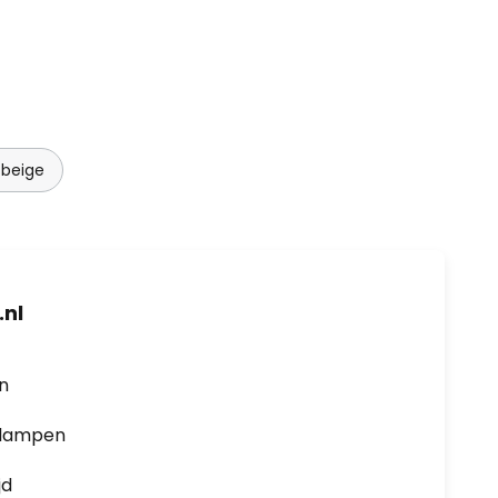
beige
nl
en
0 lampen
jd