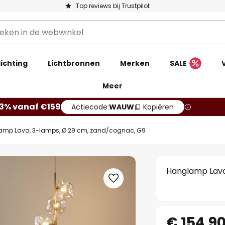
Top reviews bij Trustpilot
ichting
Lichtbronnen
Merken
SALE
Meer
13% vanaf €159
Actiecode:
WAUW
Kopiëren
amp Lava, 3-lamps, Ø 29 cm, zand/cognac, G9
Hanglamp Lava
€ 154,9