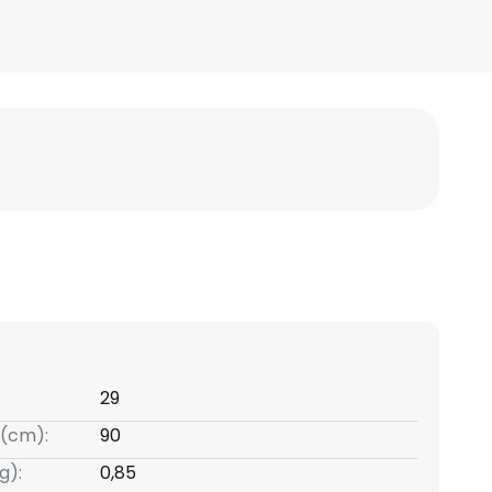
29
(cm):
90
g):
0,85