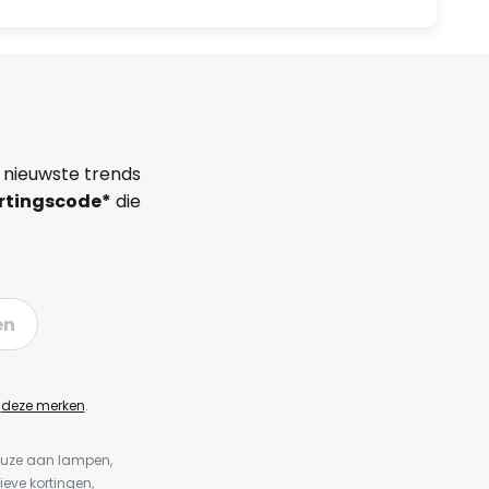
 nieuwste trends
rtingscode*
die
en
n
deze merken
.
keuze aan lampen,
ieve kortingen,