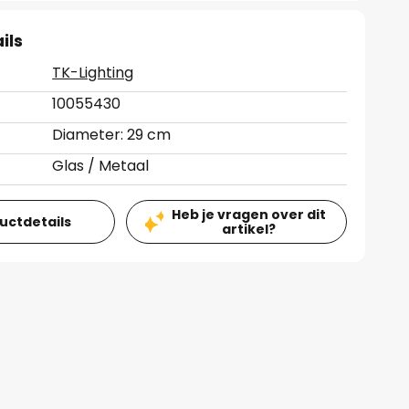
ils
TK-Lighting
10055430
Diameter: 29 cm
Glas / Metaal
Heb je vragen over dit
ductdetails
artikel?