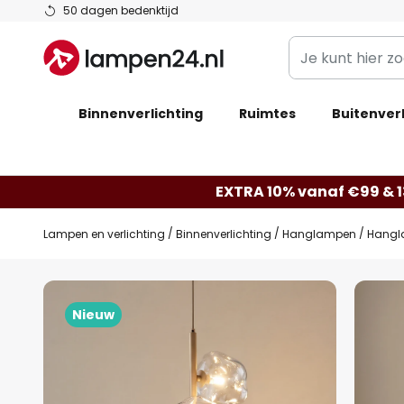
Ga
50 dagen bedenktijd
naar
Je
de
kunt
inhoud
hier
Binnenverlichting
Ruimtes
zoeken
Buitenverl
in
de
webwinkel
EXTRA 10% vanaf €99 & 
Lampen en verlichting
Binnenverlichting
Hanglampen
Hangl
Ga
naar
Nieuw
het
einde
van
de