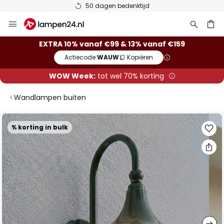
50 dagen bedenktijd
Ga
naar
de
ken
EXTRA 10% vanaf €99 & 13% vanaf €159
inhoud
Actiecode:
WAUW
Kopiëren
WOW Week:
tot wel 70% korting
Wandlampen buiten
Ga
% korting in bulk
naar
het
einde
van
de
afbeeldingen-
gallerij