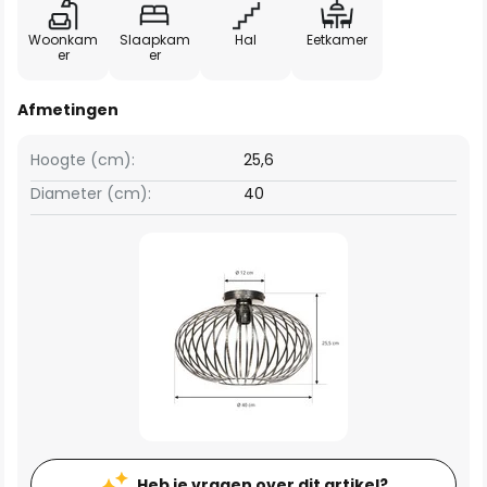
Woonkam
Slaapkam
Hal
Eetkamer
er
er
Afmetingen
Hoogte (cm):
25,6
Diameter (cm):
40
Heb je vragen over dit artikel?