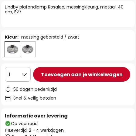
van
Lindby plafondlamp Rosalea, messingkleurig, metaal, 40
de
cm, E27
afbeeldingen-
gallerij
Kleur:
messing geborsteld / zwart
Toevoegen aan je winkelwagen
1
50 dagen bedenktijd
Snel & veilig betalen
Informatie over levering
Op voorraad
Levertijd: 2 - 4 werkdagen