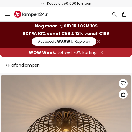
Keuze uit 50.000 lampen
Ga
naar
de
ken
Nog maar
01D 16U 02M 10S
inhoud
EXTRA 10% vanaf €99 & 13% vanaf €159
Actiecode:
WAUW
Kopiëren
WOW Week:
tot wel 70% korting
Plafondlampen
Ga
naar
het
einde
van
de
afbeeldingen-
gallerij