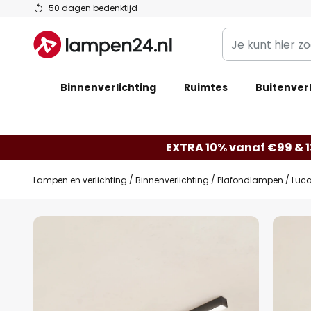
Ga
50 dagen bedenktijd
naar
Je
de
kunt
inhoud
hier
Binnenverlichting
Ruimtes
zoeken
Buitenverl
in
de
webwinkel
EXTRA 10% vanaf €99 & 
Lampen en verlichting
Binnenverlichting
Plafondlampen
Luca
Ga
naar
het
einde
van
de