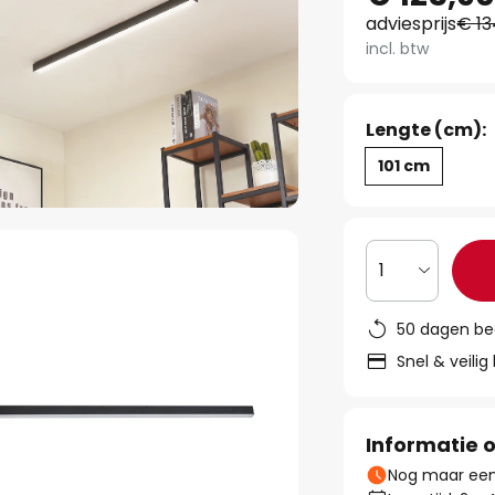
adviesprijs
€ 13
incl. btw
Lengte (cm):
101 cm
1
50 dagen be
Snel & veilig
Informatie o
Nog maar een 