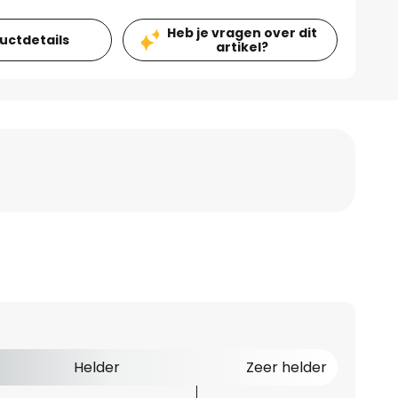
Heb je vragen over dit
ductdetails
artikel?
Helder
Zeer helder