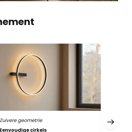
inement
Zuivere geometrie
Bruin & 
Eenvoudige cirkels
Donkere