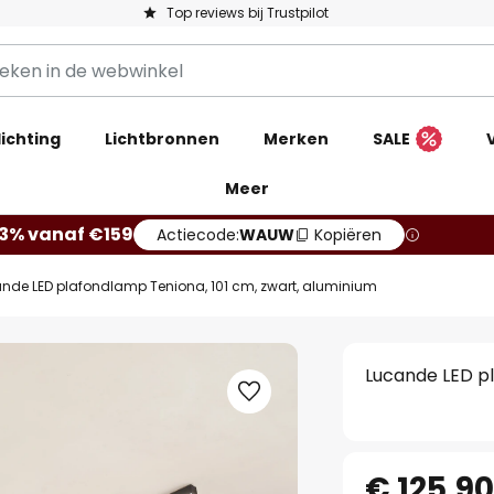
Top reviews bij Trustpilot
ichting
Lichtbronnen
Merken
SALE
Meer
13% vanaf €159
Actiecode:
WAUW
Kopiëren
nde LED plafondlamp Teniona, 101 cm, zwart, aluminium
Lucande LED pl
€ 125,9