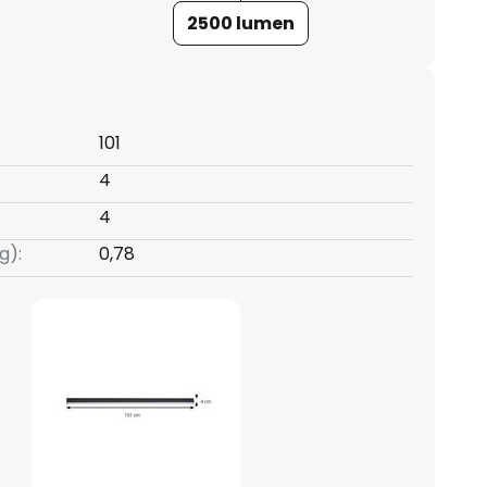
2500 lumen
101
4
4
g):
0,78