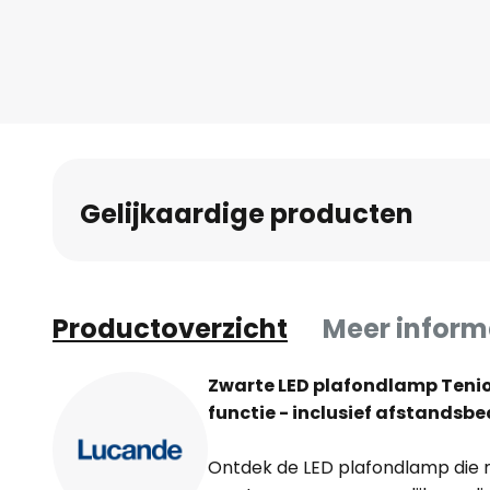
naar
het
begin
van
de
afbeeldingen-
gallerij
Gelijkaardige producten
Productoverzicht
Meer inform
Zwarte LED plafondlamp Teni
functie - inclusief afstandsb
Ontdek de LED plafondlamp die m