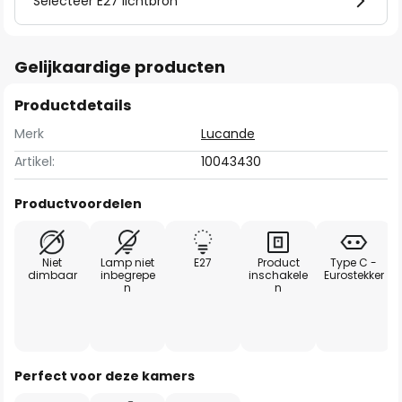
Selecteer E27 lichtbron
Gelijkaardige producten
Productdetails
Merk
Lucande
Artikel:
10043430
Productvoordelen
Niet
Lamp niet
E27
Product
Type C -
dimbaar
inbegrepe
inschakele
Eurostekker
n
n
Perfect voor deze kamers