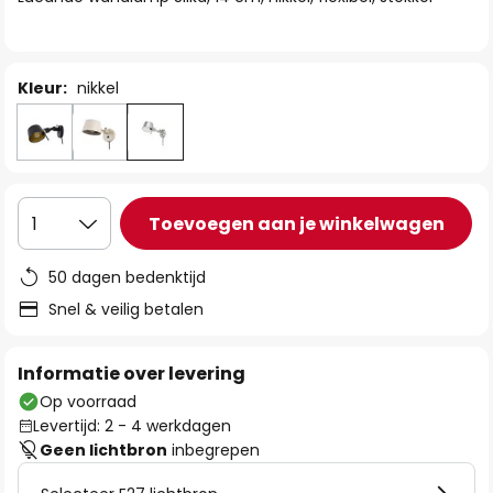
de
afbeeldingen-
gallerij
Kleur:
nikkel
Toevoegen aan je winkelwagen
1
50 dagen bedenktijd
Snel & veilig betalen
Informatie over levering
Op voorraad
Levertijd: 2 - 4 werkdagen
Geen lichtbron
inbegrepen