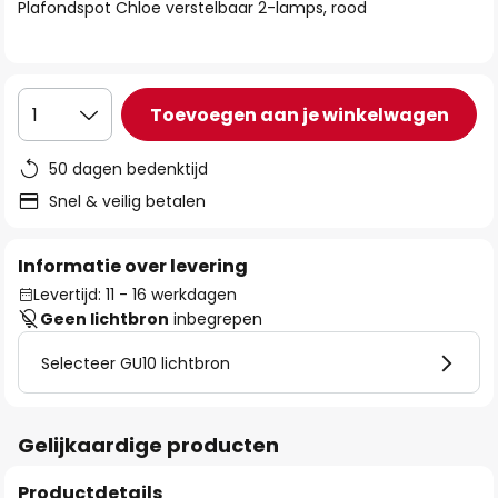
van
Plafondspot Chloe verstelbaar 2-lamps, rood
de
afbeeldingen-
gallerij
Toevoegen aan je winkelwagen
1
50 dagen bedenktijd
Snel & veilig betalen
Informatie over levering
Levertijd: 11 - 16 werkdagen
Geen lichtbron
inbegrepen
Selecteer GU10 lichtbron
Gelijkaardige producten
Productdetails