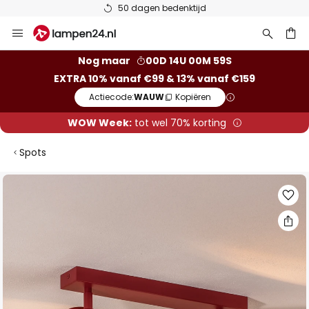
50 dagen bedenktijd
Ga
naar
de
ken
Nog maar
00D 14U 00M 58S
inhoud
EXTRA 10% vanaf €99 & 13% vanaf €159
Actiecode:
WAUW
Kopiëren
WOW Week:
tot wel 70% korting
Spots
Ga
naar
het
einde
van
de
afbeeldingen-
gallerij